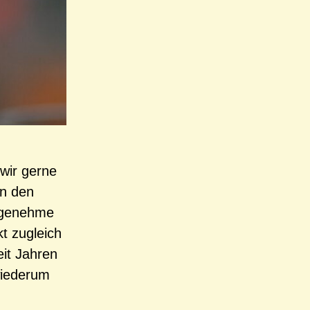
 wir gerne
on den
angenehme
kt zugleich
eit Jahren
wiederum