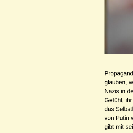
Propaganda
glauben, w
Nazis in d
Gefühl, ihr
das Selbst
von Putin 
gibt mit s