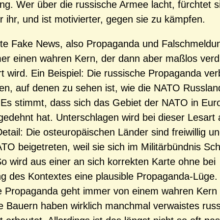
ung. Wer über die russische Armee lacht, fürchtet 
 ihr, und ist motivierter, gegen sie zu kämpfen.
te Fake News, also Propaganda und Falschmeldu
r einen wahren Kern, der dann aber maßlos verd
rt wird. Ein Beispiel: Die russische Propaganda verb
en, auf denen zu sehen ist, wie die NATO Russla
 Es stimmt, dass sich das Gebiet der NATO in Eur
edehnt hat. Unterschlagen wird bei dieser Lesart 
etail: Die osteuropäischen Länder sind freiwillig u
TO beigetreten, weil sie sich im Militärbündnis Sc
So wird aus einer an sich korrekten Karte ohne bei
 des Kontextes eine plausible Propaganda-Lüge.
he Propaganda geht immer von einem wahren Kern 
e Bauern haben wirklich manchmal verwaistes rus