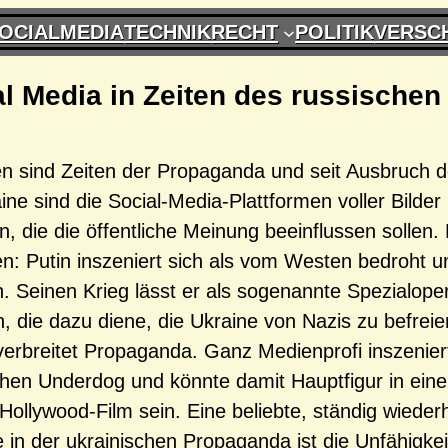
OCIALMEDIA
TECHNIK
RECHT
POLITIK
VERSC
l Media in Zeiten des russischen 
en sind Zeiten der Propaganda und seit Ausbruch 
ine sind die Social-Media-Plattformen voller Bilder
, die die öffentliche Meinung beeinflussen sollen. D
en: Putin inszeniert sich als vom Westen bedroht u
n. Seinen Krieg lässt er als sogenannte Spezialope
, die dazu diene, die Ukraine von Nazis zu befrei
verbreitet Propaganda. Ganz Medienprofi inszeniert
chen Underdog und könnte damit Hauptfigur in ein
 Hollywood-Film sein. Eine beliebte, ständig wieder
 in der ukrainischen Propaganda ist die Unfähigkei