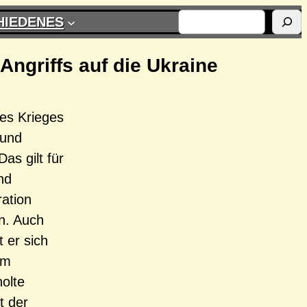
SUCHEN
HIEDENES
Angriffs auf die Ukraine
des Krieges
 und
as gilt für
nd
ration
en. Auch
 er sich
em
holte
t der