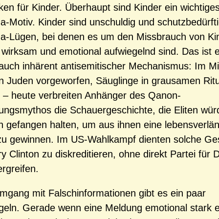
n für Kinder. Überhaupt sind Kinder ein wichtige
-Motiv. Kinder sind unschuldig und schutzbedürft
a-Lügen, bei denen es um den Missbrauch von Kin
wirksam und emotional aufwiegelnd sind. Das ist ei
auch inhärent antisemitischer Mechanismus: Im Mit
 Juden vorgeworfen, Säuglinge in grausamen Rit
 – heute verbreiten Anhänger des Qanon-
ngsmythos die Schauergeschichte, die Eliten wür
ch gefangen halten, um aus ihnen eine lebensverlä
zu gewinnen. Im US-Wahlkampf dienten solche Ge
ry Clinton zu diskreditieren, ohne direkt Partei für 
rgreifen.
gang mit Falschinformationen gibt es ein paar
eln. Gerade wenn eine Meldung emotional stark 