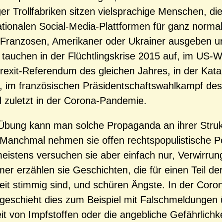
er Trollfabriken sitzen vielsprachige Menschen, die
ationalen Social-Media-Plattformen für ganz norma
 Franzosen, Amerikaner oder Ukrainer ausgeben 
ie tauchen in der Flüchtlingskrise 2015 auf, im US
rexit-Referendum des gleichen Jahres, in der Kata
, im französischen Präsidentschaftswahlkampf des
 zuletzt in der Corona-Pandemie.
Übung kann man solche Propaganda an ihrer Struk
Manchmal nehmen sie offen rechtspopulistische P
meistens versuchen sie aber einfach nur, Verwirrun
mer erzählen sie Geschichten, die für einen Teil de
keit stimmig sind, und schüren Ängste. In der Coro
eschieht dies zum Beispiel mit Falschmeldungen 
t von Impfstoffen oder die angebliche Gefährlichk