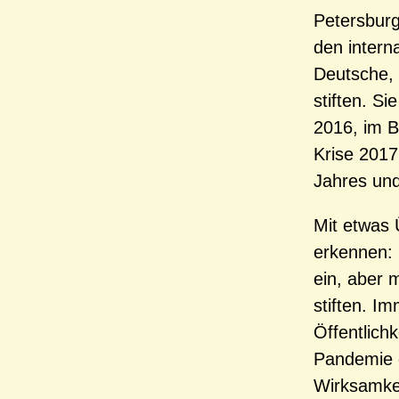
Petersburg
den intern
Deutsche,
stiften. S
2016, im B
Krise 2017
Jahres und
Mit etwas 
erkennen: 
ein, aber 
stiften. Im
Öffentlich
Pandemie g
Wirksamkei