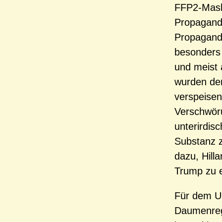
FFP2-Maske
Propaganda
Propagand
besonders 
und meist 
wurden den
verspeisen
Verschwöru
unterirdis
Substanz 
dazu, Hilla
Trump zu e
Für dem Um
Daumenreg