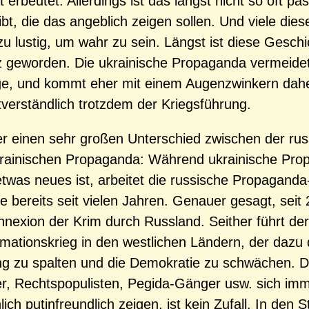
 erbeutet. Allerdings ist das längst nicht so oft pas
ibt, die das angeblich zeigen sollen. Und viele dies
zu lustig, um wahr zu sein. Längst ist diese Geschi
 geworden. Die ukrainische Propaganda vermeidet
e, und kommt eher mit einem Augenzwinkern dahe
tverständlich trotzdem der Kriegsführung.
er einen sehr großen Unterschied zwischen der ru
rainischen Propaganda: Während ukrainische Pro
twas neues ist, arbeitet die russische Propaganda
e bereits seit vielen Jahren. Genauer gesagt, seit
nnexion der Krim durch Russland. Seither führt de
rmationskrieg in den westlichen Ländern, der dazu d
g zu spalten und die Demokratie zu schwächen. 
, Rechtspopulisten, Pegida-Gänger usw. sich imm
lich putinfreundlich zeigen, ist kein Zufall. In den S