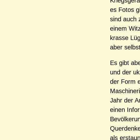
Kriegsgerät
es Fotos g
sind auch 
einem Witz
krasse Lüg
aber selbs
Es gibt ab
und der uk
der Form e
Maschineri
Jahr der A
einen Info
Bevölkerun
Querdenker
als erstaun