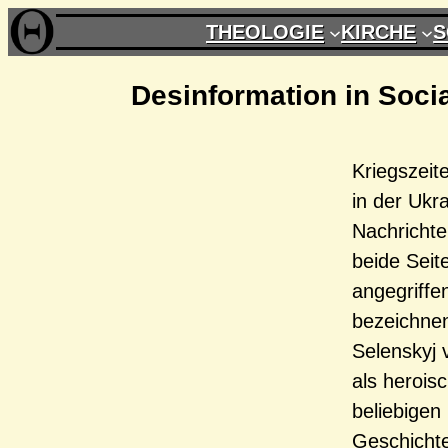
Zum
THEOLOGIE
KIRCHE
S
Inhalt
springen
Desinformation in Socia
Kriegszeit
in der Ukra
Nachrichten
beide Seit
angegriffe
bezeichnen
Selenskyj 
als herois
beliebigen
Geschichte