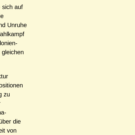
 sich auf
le
und Unruhe
-Wahlkampf
lonien-
 gleichen
tur
ositionen
g zu
r
na-
über die
eit von