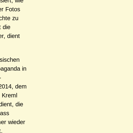
siert, wie
er Fotos
chte zu
 die
r, dient
ssischen
paganda in
-
 2014, dem
r Kreml
ient, die
Dass
er wieder
t.