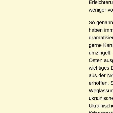
Erleichter
weniger vor
So genann
haben imme
dramatisie
gerne Kart
umzingelt.
Osten ausg
wichtiges D
aus der NA
erhoffen. 
Weglassung
ukrainisc
Ukrainisch