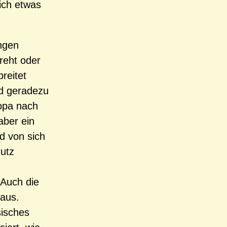
sich etwas
ngen
reht oder
reitet
nd geradezu
opa nach
aber ein
nd von sich
hutz
 Auch die
aus.
sisches