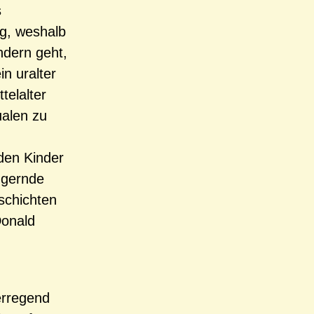
s
ig, weshalb
dern geht,
n uralter
telalter
ualen zu
den Kinder
ngernde
schichten
Donald
erregend