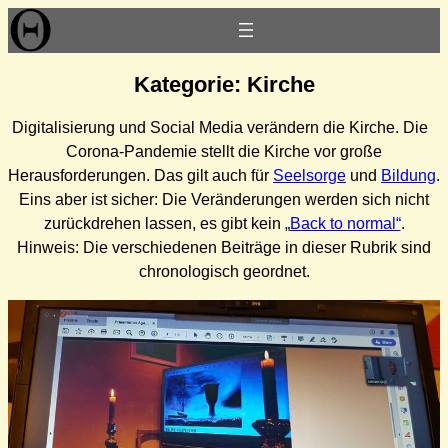
Zum
Inhalt
springen
Kategorie:
Kirche
Digitalisierung und Social Media verändern die Kirche. Die
Corona-Pandemie stellt die Kirche vor große
Herausforderungen. Das gilt auch für
Seelsorge
und
Bildung
.
Eins aber ist sicher: Die Veränderungen werden sich nicht
zurückdrehen lassen, es gibt kein „
Back to normal“
.
Hinweis: Die verschiedenen Beiträge in dieser Rubrik sind
chronologisch geordnet.