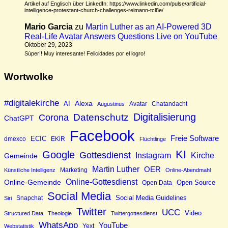
Artikel auf Englisch über LinkedIn: https://www.linkedin.com/pulse/artificial-
intelligence-protestant-church-challenges-reimann-tcl8e/
Mario Garcia
zu
Martin Luther as an AI-Powered 3D
Real-Life Avatar Answers Questions Live on YouTube
Oktober 29, 2023
Súper!! Muy interesante! Felicidades por el logro!
Wortwolke
#digitalekirche
Alexa
AI
Avatar
Augustinus
Chatandacht
Digitalisierung
Datenschutz
Corona
ChatGPT
Facebook
Freie Software
ECIC
EKiR
dmexco
Flüchtlinge
KI
Google
Gottesdienst
Instagram
Kirche
Gemeinde
Martin Luther
OER
Marketing
Künstliche Intelligenz
Online-Abendmahl
Online-Gottesdienst
Online-Gemeinde
Open Source
Open Data
Social Media
Social Media Guidelines
Siri
Snapchat
Twitter
UCC
Video
Structured Data
Theologie
Twittergottesdienst
WhatsApp
YouTube
Yext
Webstatistik