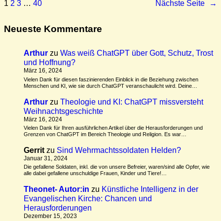
1
2
3
…
40
Nächste Seite
→
Neueste Kommentare
Arthur
zu
Was weiß ChatGPT über Gott, Schutz, Trost
und Hoffnung?
März 16, 2024
Vielen Dank für diesen faszinierenden Einblick in die Beziehung zwischen
Menschen und KI, wie sie durch ChatGPT veranschaulicht wird. Deine…
Arthur
zu
Theologie und KI: ChatGPT missversteht
Weihnachtsgeschichte
März 16, 2024
Vielen Dank für Ihren ausführlichen Artikel über die Herausforderungen und
Grenzen von ChatGPT im Bereich Theologie und Religion. Es war…
Gerrit
zu
Sind Wehrmachtssoldaten Helden?
Januar 31, 2024
Die gefallene Soldaten, inkl. die von unsere Befreier, waren/sind alle Opfer, wie
alle dabei gefallene unschuldige Frauen, Kinder und Tiere!…
Theonet- Autor:in
zu
Künstliche Intelligenz in der
Evangelischen Kirche: Chancen und
Herausforderungen
Dezember 15, 2023