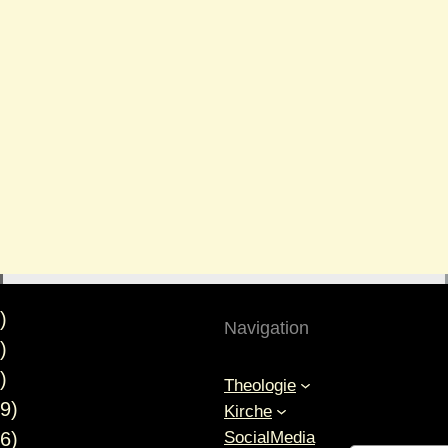
)
Navigation
)
)
Theologie
9)
Kirche
SocialMedia
6)