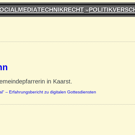
OCIALMEDIA
TECHNIK
RECHT
POLITIK
VERSC
nn
meindepfarrerin in Kaarst.
al“ – Erfahrungsbericht zu digitalen Gottesdiensten