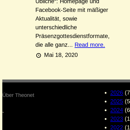
Übliche“: Homepage und
Facebook-Seite mit mäßiger
Aktualität, sowie
unterschiedliche
Präsenzgottesdienstformate,
die alle ganz...
Read more.
Mai 18, 2020
2026
(7
Über Theonet
2025
(5
2024
(6
-
2023
(1
2022
(1