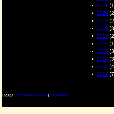
2021
(1
2020
(2
2019
(2
2018
(3
2017
(2
2016
(1
2015
(3
2014
(3
2013
(4
2012
(7
©2023
TheoNet
WordPress
|
Framboise