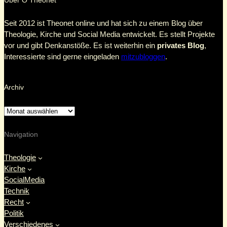
Über Θ Theonet
Seit 2012 ist Theonet online und hat sich zu einem Blog über
Theologie, Kirche und Social Media entwickelt. Es stellt Projekte
vor und gibt Denkanstöße. Es ist weiterhin ein
privates Blog
,
Interessierte sind gerne eingeladen
mitzubloggen
.
Archiv
Navigation
Theologie
Kirche
SocialMedia
Technik
Recht
Politik
Verschiedenes