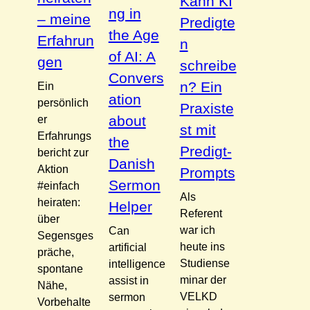
Kann KI
ng in
– meine
Predigte
the Age
Erfahrun
n
of AI: A
gen
schreibe
Convers
n? Ein
Ein
ation
persönlich
Praxiste
about
er
st mit
Erfahrungs
the
Predigt-
bericht zur
Danish
Aktion
Prompts
Sermon
#einfach
Als
heiraten:
Helper
Referent
über
war ich
Can
Segensges
heute ins
artificial
präche,
Studiense
intelligence
spontane
minar der
assist in
Nähe,
VELKD
sermon
Vorbehalte