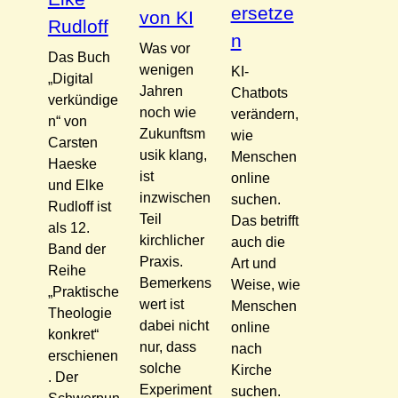
ersetze
von KI
Rudloff
n
Was vor
Das Buch
wenigen
KI-
„Digital
Jahren
Chatbots
verkündige
noch wie
verändern,
n“ von
Zukunftsm
wie
Carsten
usik klang,
Menschen
Haeske
ist
online
und Elke
inzwischen
suchen.
Rudloff ist
Teil
Das betrifft
als 12.
kirchlicher
auch die
Band der
Praxis.
Art und
Reihe
Bemerkens
Weise, wie
„Praktische
wert ist
Menschen
Theologie
dabei nicht
online
konkret“
nur, dass
nach
erschienen
solche
Kirche
. Der
Experiment
suchen.