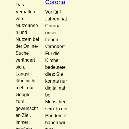
Corona
Das
Verhalten
Vor fünf
von
Jahren hat
Nutzerinne
Corona
n und
unser
Nutzern bei
Leben
der Online-
verändert.
Suche
Für die
verändert
Kirche
sich.
bedeutete
Längst
dies: Sie
führt nicht
konnte nur
mehr nur
digital nah
Google
bei
zum
Menschen
gewünscht
sein. In der
en Ziel.
Pandemie
Immer
haben wir