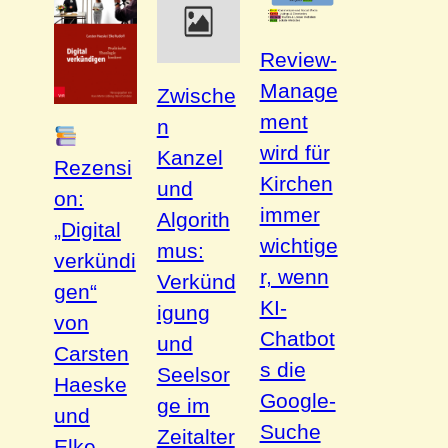
Review-
Manage
Zwische
ment
n
wird für
Kanzel
Rezensi
Kirchen
und
on:
immer
Algorith
„Digital
wichtige
mus:
verkündi
r, wenn
Verkünd
gen“
KI-
igung
von
Chatbot
und
Carsten
s die
Seelsor
Haeske
Google-
ge im
und
Suche
Zeitalter
Elke