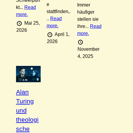
Schwerpun
e
Immer
kt...
Read
stattfinden,.
häufiger
more.
..
Read
stellen sie
Mai 25,
more.
ihre...
Read
2026
more.
April 1,
2026
November
4, 2025
Alan
Turing
und
theologi
sche