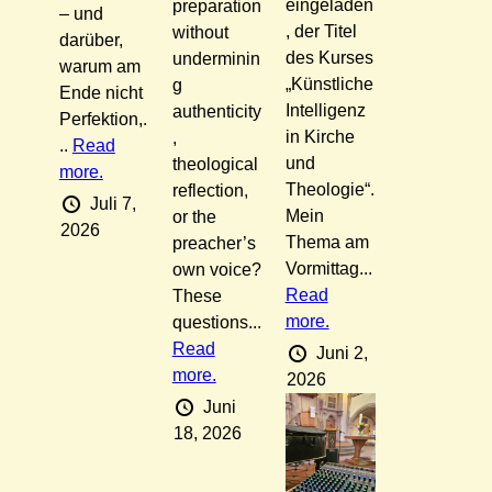
eingeladen
preparation
– und
, der Titel
without
darüber,
des Kurses
underminin
warum am
„Künstliche
g
Ende nicht
Intelligenz
authenticity
Perfektion,.
in Kirche
,
..
Read
und
theological
more.
Theologie“.
reflection,
Juli 7,
Mein
or the
2026
Thema am
preacher’s
Vormittag...
own voice?
Read
These
more.
questions...
Read
Juni 2,
more.
2026
Juni
18, 2026