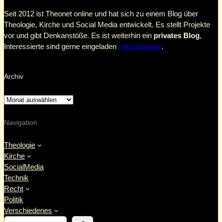
Seit 2012 ist Theonet online und hat sich zu einem Blog über
Theologie, Kirche und Social Media entwickelt. Es stellt Projekte
vor und gibt Denkanstöße. Es ist weiterhin ein
privates Blog
,
Interessierte sind gerne eingeladen
mitzubloggen
.
Archiv
Navigation
Theologie
Kirche
SocialMedia
Technik
Recht
Politik
Verschiedenes
S