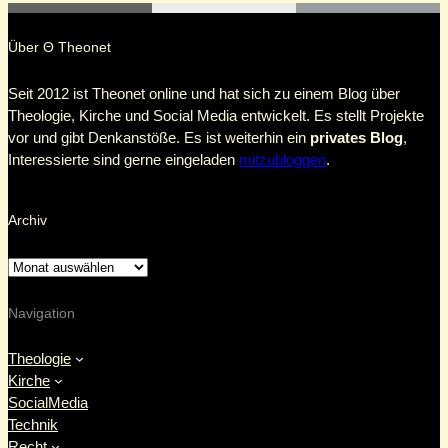
Über Θ Theonet
Seit 2012 ist Theonet online und hat sich zu einem Blog über
Theologie, Kirche und Social Media entwickelt. Es stellt Projekte
vor und gibt Denkanstöße. Es ist weiterhin ein
privates Blog
,
Interessierte sind gerne eingeladen
mitzubloggen
.
Archiv
Navigation
Theologie
Kirche
SocialMedia
Technik
Recht