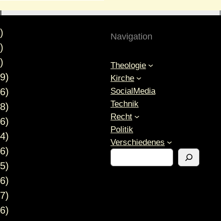
)
Navigation
)
)
Theologie
9)
Kirche
SocialMedia
6)
Technik
8)
Recht
6)
Politik
4)
Verschiedenes
6)
S
5)
u
c
6)
h
7)
e
6)
n