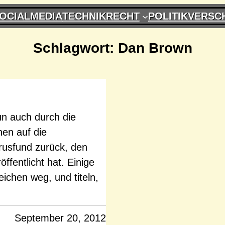
OCIALMEDIA
TECHNIK
RECHT
POLITIK
VERSC
Schlagwort:
Dan Brown
un auch durch die
en auf die
rusfund zurück, den
ffentlicht hat. Einige
ichen weg, und titeln,
September 20, 2012