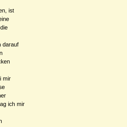
n, ist
eine
 die
h darauf
n
cken
i mir
se
ner
ag ich mir
h