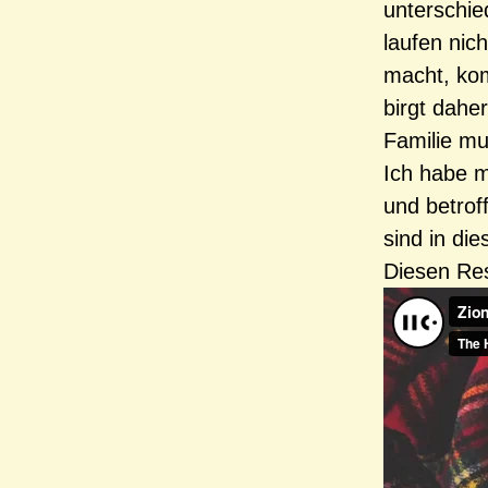
unterschie
laufen nic
macht, kom
birgt dahe
Familie mu
Ich habe m
und betrof
sind in di
Diesen Res