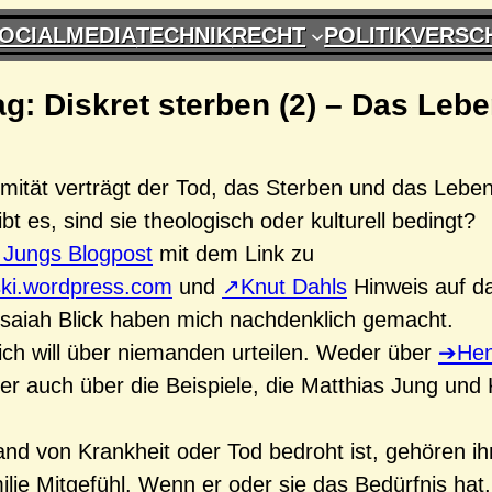
OCIALMEDIA
TECHNIK
RECHT
POLITIK
VERSC
g: Diskret sterben (2) – Das Lebe
timität verträgt der Tod, das Sterben und das Leb
t es, sind sie theologisch oder kulturell bedingt?
 Jungs Blogpost
mit dem Link zu
ski.wordpress.com
und
Knut Dahls
Hinweis auf d
Isaiah Blick haben mich nachdenklich gemacht.
ich will über niemanden urteilen. Weder über
Hen
r auch über die Beispiele, die Matthias Jung und
d von Krankheit oder Tod bedroht ist, gehören i
ilie Mitgefühl. Wenn er oder sie das Bedürfnis hat,