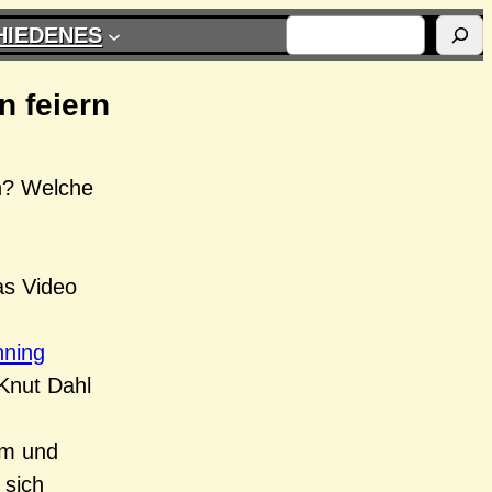
SUCHEN
HIEDENES
n feiern
en? Welche
as Video
ning
 Knut Dahl
hm und
 sich