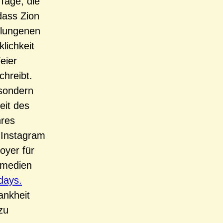
Tage, die
dass Zion
elungenen
lichkeit
eier
hreibt.
 sondern
eit des
hres
 Instagram
oyer für
nmedien
days.
ankheit
zu