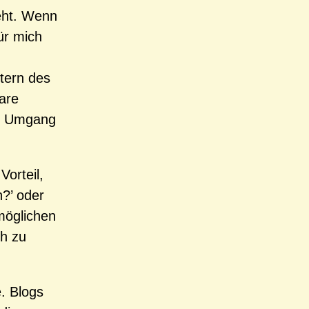
ieht. Wenn
ür mich
ltern des
are
en Umgang
Vorteil,
?’ oder
 möglichen
ch zu
. Blogs