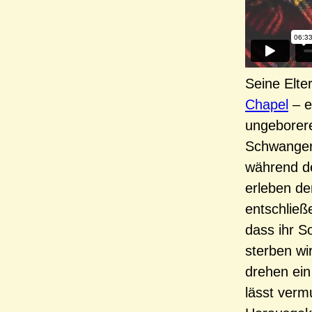
Seine Elte
Chapel
– e
ungeborer
Schwangers
während de
erleben de
entschließ
dass ihr S
sterben wi
drehen ein
lässt vermu