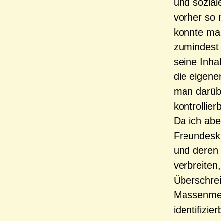
und soziale
vorher so 
konnte man
zumindest 
seine Inhal
die eigene
man darübe
kontrollierb
Da ich abe
Freundeskr
und deren Z
verbreiten,
Überschrei
Massenmedi
identifizie