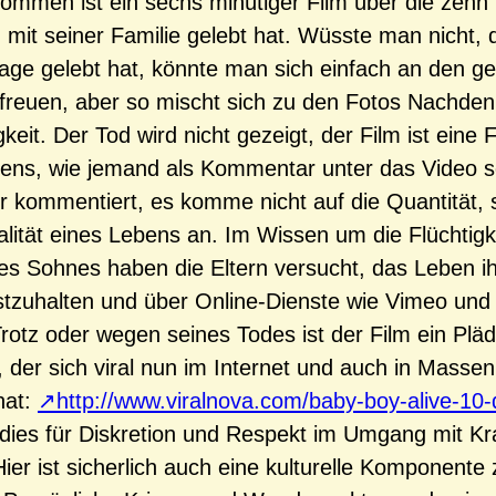
mmen ist ein sechs minütiger Film über die zehn 
h mit seiner Familie gelebt hat. Wüsste man nicht, 
age gelebt hat, könnte man sich einfach an den g
freuen, aber so mischt sich zu den Fotos Nachdenk
keit. Der Tod wird nicht gezeigt, der Film ist eine F
ens, wie jemand als Kommentar unter das Video sc
r kommentiert, es komme nicht auf die Quantität,
alität eines Lebens an. Im Wissen um die Flüchtigk
es Sohnes haben die Eltern versucht, das Leben i
tzuhalten und über Online-Dienste wie Vimeo und
 Trotz oder wegen seines Todes ist der Film ein Pläd
 der sich viral nun im Internet und auch in Masse
hat:
http://www.viralnova.com/baby-boy-alive-10-
dies für Diskretion und Respekt im Umgang mit Kr
ier ist sicherlich auch eine kulturelle Komponente 