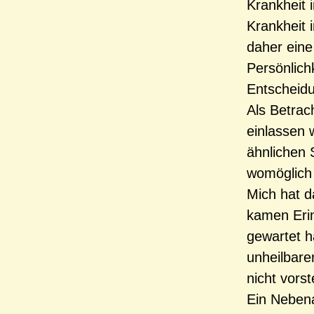
Krankheit 
Krankheit 
daher eine
Persönlichk
Entscheidu
Als Betrac
einlassen 
ähnlichen 
womöglich i
Mich hat d
kamen Erin
gewartet h
unheilbare
nicht vorst
Ein Nebena