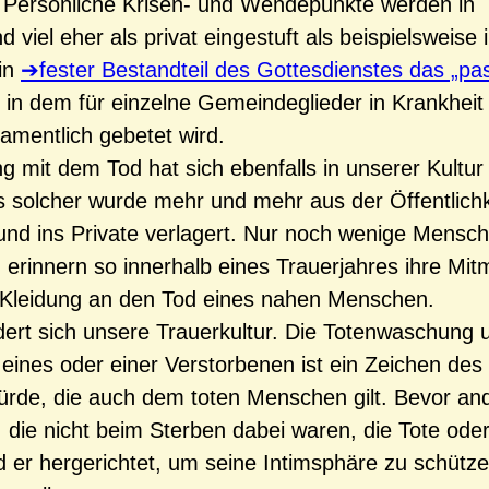
 Persönliche Krisen- und Wendepunkte werden in
 viel eher als privat eingestuft als beispielsweise 
in
fester Bestandteil des Gottesdienstes das „pas
, in dem für einzelne Gemeindeglieder in Krankheit
amentlich gebetet wird.
 mit dem Tod hat sich ebenfalls in unserer Kultur
s solcher wurde mehr und mehr aus der Öffentlichk
und ins Private verlagert. Nur noch wenige Mensc
 erinnern so innerhalb eines Trauerjahres ihre Mi
 Kleidung an den Tod eines nahen Menschen.
ert sich unsere Trauerkultur. Die Totenwaschung 
 eines oder einer Verstorbenen ist ein Zeichen de
rde, die auch dem toten Menschen gilt. Bevor an
die nicht beim Sterben dabei waren, die Tote ode
d er hergerichtet, um seine Intimsphäre zu schütz