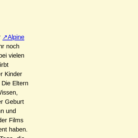
r
Alpine
hr noch
ei vielen
irbt
r Kinder
 Die Eltern
Wissen,
er Geburt
hn und
der Films
ient haben.