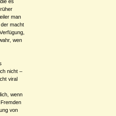
 die es
Früher
eiler man
 der macht
r Verfügung,
wahr, wen
s
ch nicht –
ht viral
lich, wenn
n Fremden
hung von