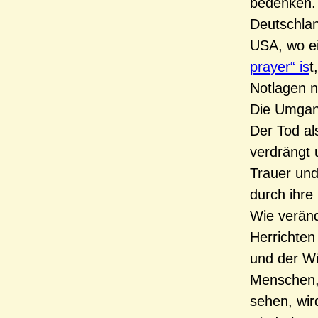
bedenken.
Deutschland
USA, wo e
prayer“ is
t
Notlagen n
Die Umgang
Der Tod al
verdrängt 
Trauer und
durch ihre
Wie veränd
Herrichten
und der Wü
Menschen, 
sehen, wir