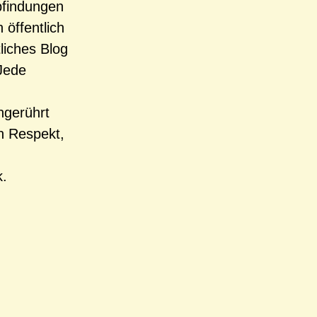
pfindungen
öffentlich
liches Blog
 Jede
ngerührt
en Respekt,
k.