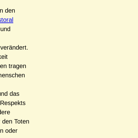
in den
toral
 und
 verändert.
eit
hen tragen
tmenschen
und das
s Respekts
dere
r den Toten
en oder