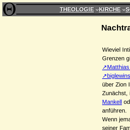
Zum
THEOLOGIE
KIRCHE
S
Inhalt
springen
Nachtra
Wieviel In
Grenzen gib
Matthias
biglewin
über Zion 
Zunächst, 
Mankell
ode
anführen.
Wenn jeman
seiner Fam