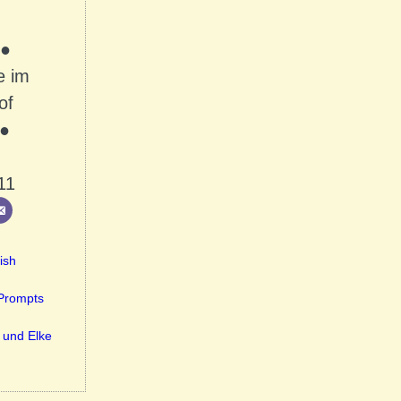
 ●
e im
of
 ●
11
ish
-Prompts
 und Elke