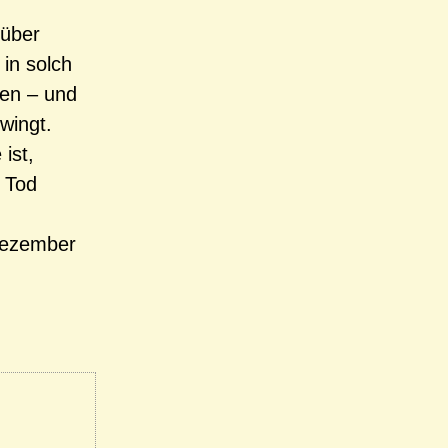
 über
 in solch
sen – und
wingt.
ist,
m Tod
ezember