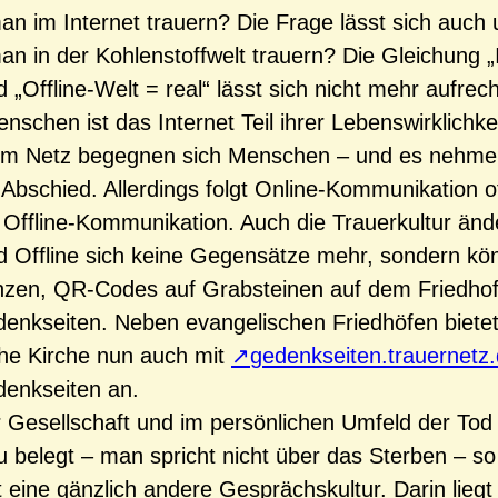
an im Internet trauern? Die Frage lässt sich auch
an in der Kohlenstoffwelt trauern? Die Gleichung „
nd „Offline-Welt = real“ lässt sich nicht mehr aufrec
enschen ist das Internet Teil ihrer Lebenswirklichkei
. Im Netz begegnen sich Menschen – und es nehm
bschied. Allerdings folgt Online-Kommunikation o
 Offline-Kommunikation. Auch die Trauerkultur ände
d Offline sich keine Gegensätze mehr, sondern kö
nzen, QR-Codes auf Grabsteinen auf dem Friedhof
enkseiten. Neben evangelischen Friedhöfen bietet
he Kirche nun auch mit
gedenkseiten.trauernetz
denkseiten an.
r Gesellschaft und im persönlichen Umfeld der Tod 
 belegt – man spricht nicht über das Sterben – so 
ft eine gänzlich andere Gesprächskultur. Darin liegt