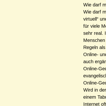
Wie darf m
Wie darf m
virtuell“ u
für viele M
sehr real
Menschen A
Regeln als
Online- un
auch ergä
Online-Ged
evangelisc
Online-Ge
Wird in de
einem Tabu
Internet o