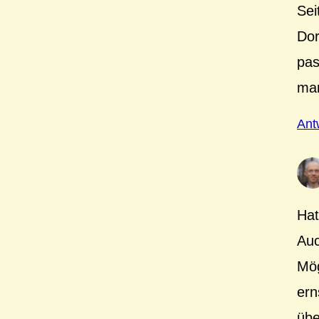
Sei
Dor
pas
man
Ant
Hat
Auc
Mög
ern
übe