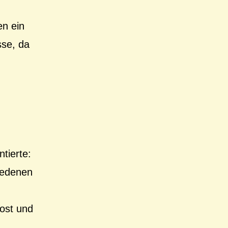
en ein
sse, da
tierte:
hiedenen
ost und