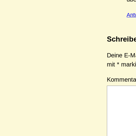
Ant
Schreib
Deine E-Mai
mit
*
marki
Komment