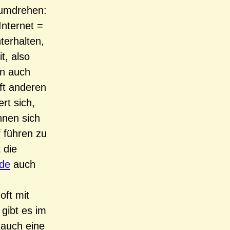
 umdrehen:
Internet =
hterhalten,
t, also
en auch
ft anderen
rt sich,
nnen sich
 führen zu
 die
.de
auch
oft mit
gibt es im
 auch eine