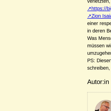
verletzten
https://
Zion Isai
einer resp
in deren B
Was Mensch
müssen wir
umzugehen
PS: Diese
schreiben,
Autor:in