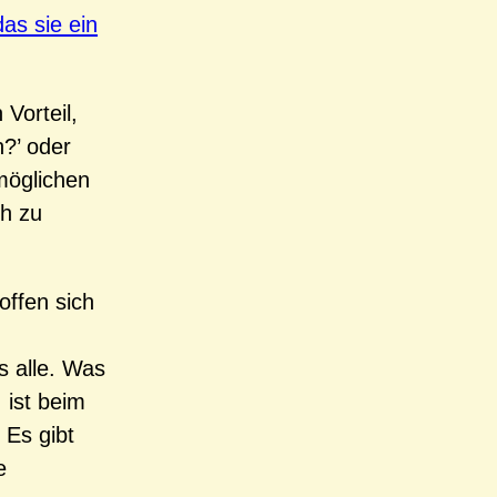
as sie ein
Vorteil,
?’ oder
 möglichen
ch zu
offen sich
s alle. Was
 ist beim
 Es gibt
e