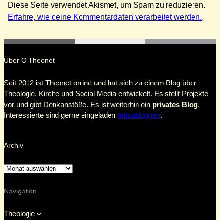
Diese Seite verwendet Akismet, um Spam zu reduzieren.
Erfahre, wie deine Kommentardaten verarbeitet werden.
.
Über Θ Theonet
Seit 2012 ist Theonet online und hat sich zu einem Blog über
Theologie, Kirche und Social Media entwickelt. Es stellt Projekte
vor und gibt Denkanstöße. Es ist weiterhin ein
privates Blog
,
Interessierte sind gerne eingeladen
mitzubloggen
.
Archiv
Navigation
Theologie