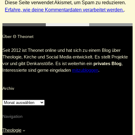
Diese Seite verwendet Akismet, um Spam zu reduzieren.
Erfahre, wie deine Kommentardaten verarbeitet werden.
.
Über Θ Theonet
Seit 2012 ist Theonet online und hat sich zu einem Blog über
Theologie, Kirche und Social Media entwickelt. Es stellt Projekte
vor und gibt Denkanstöße. Es ist weiterhin ein
privates Blog
,
Interessierte sind gerne eingeladen
mitzubloggen
.
Archiv
Navigation
Theologie