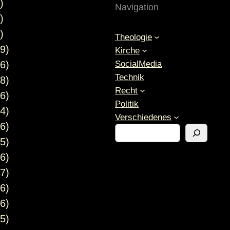
)
Navigation
)
)
Theologie
9)
Kirche
SocialMedia
6)
Technik
8)
Recht
6)
Politik
4)
Verschiedenes
6)
S
5)
u
c
6)
h
7)
e
6)
n
6)
5)