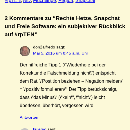
#rpTEN
, 
AfD
, 
Flüchtlinge
, 
Pegida
, 
Snapchat
2 Kommentare zu “Rechte Hetze, Snapchat
und Freie Software: ein subjektiver Rückblick
auf #rpTEN”
don2alfredo
sagt:
Mai 5, 2016 um 8:45 a.m. Uhr
Der hilfreiche Tipp 1 (\“Wiederhole bei der
Korrektur die Falschmeldung nicht\“) entspricht
dem Rat, \“Postition beziehen – Negation meiden\“
= \“positiv formulieren\“. Der Tipp berücksichtigt,
dass \“das Minus\“ (\“kein\“, \“nicht\“) leicht
überlesen, überhört, vergessen wird.
Antworten
kulervo
sagt: