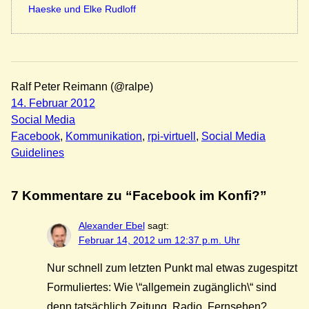
Haeske und Elke Rudloff
Ralf Peter Reimann (@ralpe)
14. Februar 2012
Social Media
Facebook
, 
Kommunikation
, 
rpi-virtuell
, 
Social Media
Guidelines
7 Kommentare zu “Facebook im Konfi?”
Alexander Ebel
sagt:
Februar 14, 2012 um 12:37 p.m. Uhr
Nur schnell zum letzten Punkt mal etwas zugespitzt
Formuliertes: Wie \“allgemein zugänglich\“ sind
denn tatsächlich Zeitung, Radio, Fernsehen?