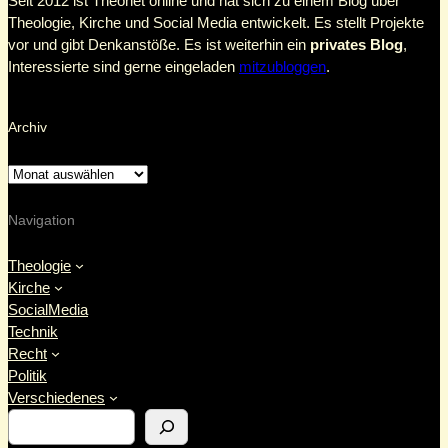
Seit 2012 ist Theonet online und hat sich zu einem Blog über
Theologie, Kirche und Social Media entwickelt. Es stellt Projekte
vor und gibt Denkanstöße. Es ist weiterhin ein
privates Blog
,
Interessierte sind gerne eingeladen
mitzubloggen
.
Archiv
Navigation
Theologie
Kirche
SocialMedia
Technik
Recht
Politik
Verschiedenes
S
u