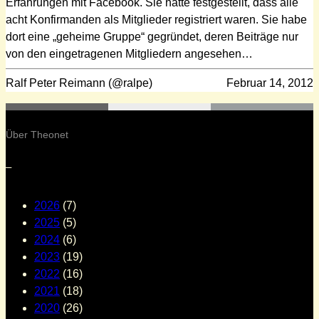
Erfahrungen mit Facebook. Sie hatte festgestellt, dass alle
acht Konfirmanden als Mitglieder registriert waren. Sie habe
dort eine „geheime Gruppe“ gegründet, deren Beiträge nur
von den eingetragenen Mitgliedern angesehen…
Ralf Peter Reimann (@ralpe)
Februar 14, 2012
Über Theonet
–
2026
(7)
2025
(5)
2024
(6)
2023
(19)
2022
(16)
2021
(18)
2020
(26)