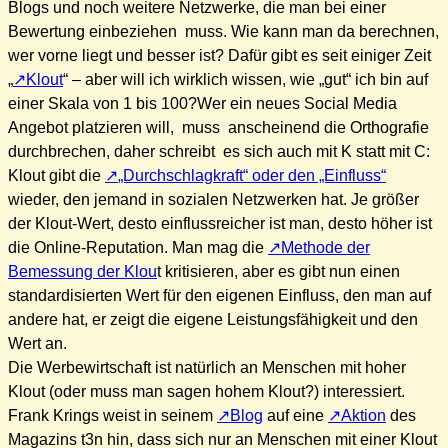
Blogs und noch weitere Netzwerke, die man bei einer
Bewertung einbeziehen muss. Wie kann man da berechnen,
wer vorne liegt und besser ist? Dafür gibt es seit einiger Zeit
„
Klout
“ – aber will ich wirklich wissen, wie „gut“ ich bin auf
einer Skala von 1 bis 100?
Wer ein neues Social Media
Angebot platzieren will, muss anscheinend die Orthografie
durchbrechen, daher schreibt es sich auch mit K statt mit C:
Klout gibt die
„Durchschlagkraft“ oder den „Einfluss“
wieder, den jemand in sozialen Netzwerken hat. Je größer
der Klout-Wert, desto einflussreicher ist man, desto höher ist
die Online-Reputation. Man mag die
Methode der
Bemessung der Klou
t kritisieren, aber es gibt nun einen
standardisierten Wert für den eigenen Einfluss, den man auf
andere hat, er zeigt die eigene Leistungsfähigkeit und den
Wert an.
Die Werbewirtschaft ist natürlich an Menschen mit hoher
Klout (oder muss man sagen hohem Klout?) interessiert.
Frank Krings weist in seinem
Blog
auf eine
Aktion
des
Magazins t3n hin, dass sich nur an Menschen mit einer Klout