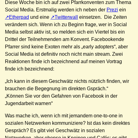
Diese Woche bin ich auf zwei Pfarrkonventen zum Thema
Social Media. Erstmalig werden ich neben der
Prezi
ein
Etherpad
und eine
Twitterwall
einsetzen. Die Zeiten
verändern sich. Wenn ich zu Beginn frage, wer in Social
Media selbst aktiv ist, so melden sich ein Viertel bis ein
Drittel der Teilnehmenden am Konvent. Facebookende
Pfarrer sind keine Exoten mehr als „early adopters“, aber
Social Media ist definitiv noch nicht main stream. Zwei
Reaktionen finde ich bezeichnend auf meinen Vortrag
finde ich bezeichnend:
„Ich kann in diesem Geschwätz nichts nützlich finden, wir
brauchen die Begegnung im direkten Gspräch.“
„Können Sie vor den Gefahren von Facebook in der
Jugendarbeit warnen“
Was mache ich, wenn ich mit jemandem one-to-one in
sozialen Netzwerken kommuniziere? Ist das kein direktes
Gespräch? Es gibt viel Geschwätz in sozialen
Netzwerken, aber ebenso in Kneipen und Cafés; es gibt