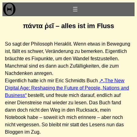
Zum
Inhalt
springen
πάντα ῥεῖ – alles ist im Fluss
So sagt der Philosoph Heraklit. Wenn etwas in Bewegung
ist, fällt es schwer, Veränderung zu bemerken. Eigentlich
bräuchte es Fixpunkte, um den Wandel festzustellen.
Manchmal sind es dann auch Zufälligkeiten, die zum
Nachdenken anregen.
Eigentlich hatte ich mir Eric Schmidts Buch
„The New
Digital Age: Reshaping the Future of People, Nations and
Business“
bestellt, und freute mich darauf, endlich auf
einer Dienstreise mal wieder zu lesen. Das Buch fand
dann doch nicht den Weg in den Rucksack, mein
Notebook habe – soweit ich mich erinnere – aber noch
nicht vergessen. So bleibt mir statt des Lesens nun das
Bloggen im Zug.