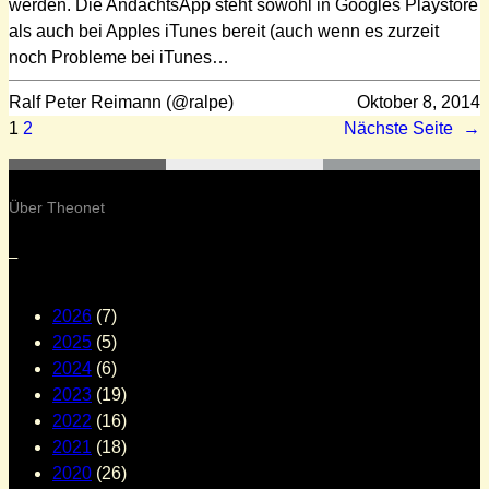
werden. Die AndachtsApp steht sowohl in Googles Playstore
als auch bei Apples iTunes bereit (auch wenn es zurzeit
noch Probleme bei iTunes…
Ralf Peter Reimann (@ralpe)
Oktober 8, 2014
1
2
Nächste Seite
→
Über Theonet
–
2026
(7)
2025
(5)
2024
(6)
2023
(19)
2022
(16)
2021
(18)
2020
(26)