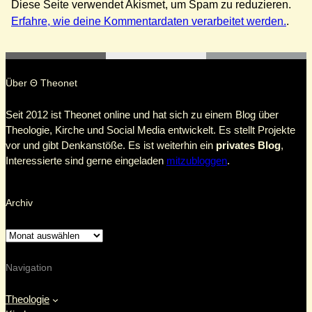
Diese Seite verwendet Akismet, um Spam zu reduzieren.
Erfahre, wie deine Kommentardaten verarbeitet werden.
.
Über Θ Theonet
Seit 2012 ist Theonet online und hat sich zu einem Blog über
Theologie, Kirche und Social Media entwickelt. Es stellt Projekte
vor und gibt Denkanstöße. Es ist weiterhin ein
privates Blog
,
Interessierte sind gerne eingeladen
mitzubloggen
.
Archiv
Navigation
Theologie