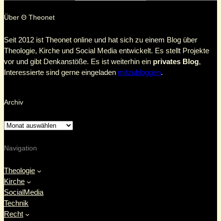
Über Θ Theonet
Seit 2012 ist Theonet online und hat sich zu einem Blog über
Theologie, Kirche und Social Media entwickelt. Es stellt Projekte
vor und gibt Denkanstöße. Es ist weiterhin ein
privates Blog
,
Interessierte sind gerne eingeladen
mitzubloggen
.
Archiv
Navigation
Theologie
Kirche
SocialMedia
Technik
Recht