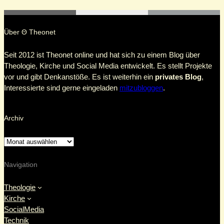
Über Θ Theonet
Seit 2012 ist Theonet online und hat sich zu einem Blog über
Theologie, Kirche und Social Media entwickelt. Es stellt Projekte
vor und gibt Denkanstöße. Es ist weiterhin ein
privates Blog
,
Interessierte sind gerne eingeladen
mitzubloggen
.
Archiv
Navigation
Theologie
Kirche
SocialMedia
Technik