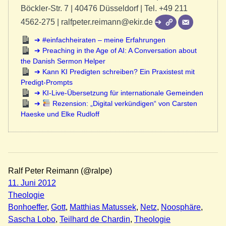
Böckler-Str. 7 | 40476 Düsseldorf | Tel. +49 211
4562-275 | ralfpeter.reimann@ekir.de
#einfachheiraten – meine Erfahrungen
Preaching in the Age of AI: A Conversation about
the Danish Sermon Helper
Kann KI Predigten schreiben? Ein Praxistest mit
Predigt-Prompts
KI-Live-Übersetzung für internationale Gemeinden
Rezension: „Digital verkündigen“ von Carsten
Haeske und Elke Rudloff
Ralf Peter Reimann (@ralpe)
11. Juni 2012
Theologie
Bonhoeffer
, 
Gott
, 
Matthias Matussek
, 
Netz
, 
Noosphäre
, 
Sascha Lobo
, 
Teilhard de Chardin
, 
Theologie