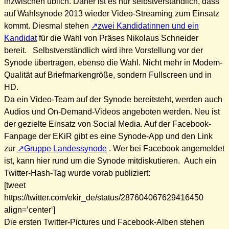
inzwischen üblich. Daher ist es nur selbstverständlich, dass
auf Wahlsynode 2013 wieder Video-Streaming zum Einsatz
kommt. Diesmal stehen
zwei Kandidatinnen und ein
Kandidat
für die Wahl von Präses Nikolaus Schneider
bereit. Selbstverständlich wird ihre Vorstellung vor der
Synode übertragen, ebenso die Wahl. Nicht mehr in Modem-
Qualität auf Briefmarkengröße, sondern Fullscreen und in
HD.
Da ein Video-Team auf der Synode bereitsteht, werden auch
Audios und On-Demand-Videos angeboten werden. Neu ist
der gezielte Einsatz von Social Media. Auf der Facebook-
Fanpage der EKiR gibt es eine Synode-App und den Link
zur
Gruppe Landessynode
. Wer bei Facebook angemeldet
ist, kann hier rund um die Synode mitdiskutieren. Auch ein
Twitter-Hash-Tag wurde vorab publiziert:
[tweet
https://twitter.com/ekir_de/status/287604067629416450
align=’center‘]
Die ersten Twitter-Pictures und Facebook-Alben stehen