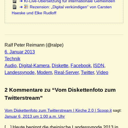
KI-Live-Übersetzung für internationale Gemeinden
Rezension: „Digital verkündigen“ von Carsten
Haeske und Elke Rudloff
Ralf Peter Reimann (@ralpe)
6. Januar 2013
Technik
Audio
, 
Digital-Kamera
, 
Diskette
, 
Facebook
, 
ISDN
, 
Landessynode
, 
Modem
, 
Real-Server
, 
Twitter
, 
Video
2 Kommentare zu “Vom Diskettenfoto zum
Twitterstream”
Vom Diskettenfoto zum Twitterstream | Kirche 2.0 | Scoop.it
sagt:
Januar 6, 2013 um 1:00 a.m. Uhr
[…] Heute beginnt die rheinische Landessynode 2013 in