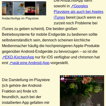
Die AndachtsApp steht
sowohl in
Googles
Playstore als auch bei Apples
iTunes
bereit (auch wenn es
AndachtsApp im Playstore
zurzeit noch Probleme bei
iTunes zu geben scheint). Die beiden großen
Betriebssysteme für mobile Endgeräte zu bedienen sollte
selbstverständlich sein, dennoch scheinen kirchliche
Medienmacher häufig die hochpreisigeren Apple-Produkte
gegenüber Android-Endgeräte zu bevorzugen – so ist die
EKD-KirchenApp
nur für iOS verfügbar und chrismon hat
erst
spät eine Android-App
vorgestellt.
Die Darstellung im Playstore
(ich gehöre der Android-
Fraktion an) finde ich
freundlich, auch bei der
installierten App gefallen mir