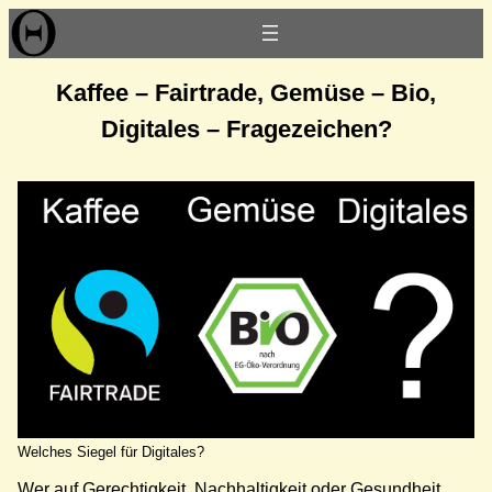
Zum
Inhalt
springen
Kaffee – Fairtrade, Gemüse – Bio,
Digitales – Fragezeichen?
Welches Siegel für Digitales?
Wer auf Gerechtigkeit, Nachhaltigkeit oder Gesundheit