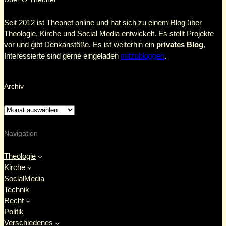
Seit 2012 ist Theonet online und hat sich zu einem Blog über
Theologie, Kirche und Social Media entwickelt. Es stellt Projekte
vor und gibt Denkanstöße. Es ist weiterhin ein
privates Blog
,
Interessierte sind gerne eingeladen
mitzubloggen
.
Archiv
Navigation
Theologie
Kirche
SocialMedia
Technik
Recht
Politik
Verschiedenes