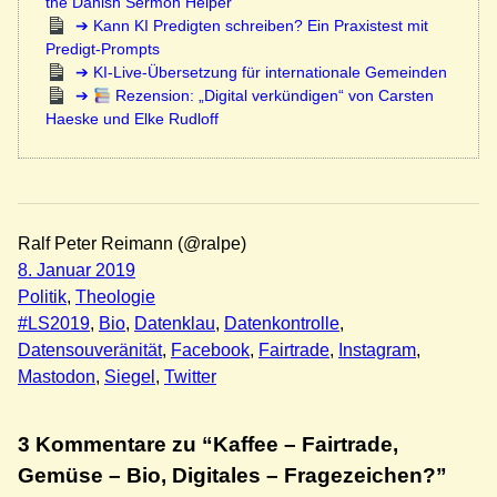
the Danish Sermon Helper
Kann KI Predigten schreiben? Ein Praxistest mit
Predigt-Prompts
KI-Live-Übersetzung für internationale Gemeinden
Rezension: „Digital verkündigen“ von Carsten
Haeske und Elke Rudloff
Ralf Peter Reimann (@ralpe)
8. Januar 2019
Politik
, 
Theologie
#LS2019
, 
Bio
, 
Datenklau
, 
Datenkontrolle
, 
Datensouveränität
, 
Facebook
, 
Fairtrade
, 
Instagram
, 
Mastodon
, 
Siegel
, 
Twitter
3 Kommentare zu “Kaffee – Fairtrade,
Gemüse – Bio, Digitales – Fragezeichen?”