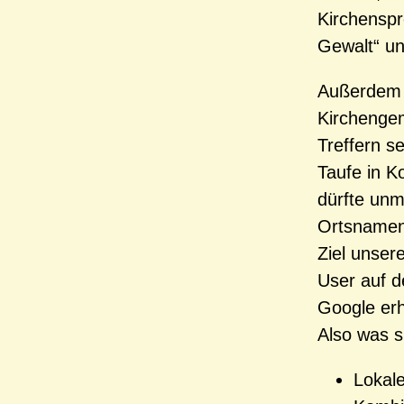
Kirchenspr
Gewalt“ un
Außerdem m
Kirchengem
Treffern s
Taufe in K
dürfte unm
Ortsnamen?
Ziel unser
User auf d
Google erh
Also was s
Lokal