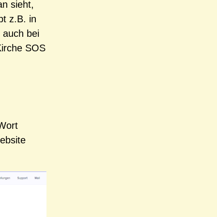
n sieht,
 z.B. in
 auch bei
 Kirche SOS
 Wort
ebsite