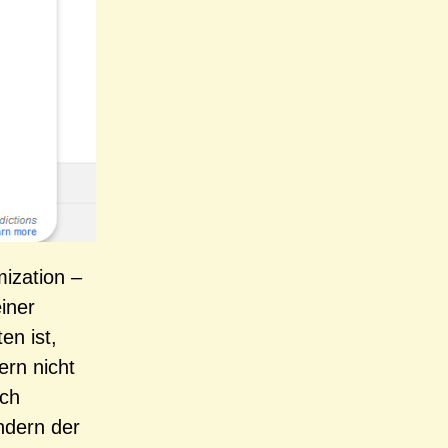
ization –
einer
n ist,
rn nicht
och
ondern der