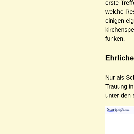
erste Tref
welche Re
einigen ei
kirchenspe
funken.
Ehrlich
Nur als Sc
Trauung in
unter den 