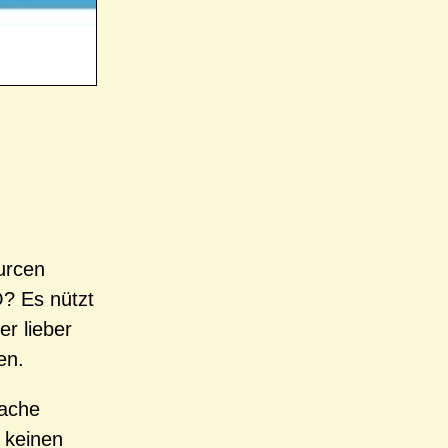
urcen
O? Es nützt
er lieber
en.
rache
 keinen