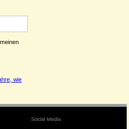
 meinen
ahre, wie
Social Media