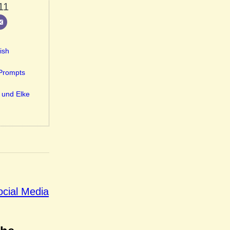
11
ish
-Prompts
 und Elke
ocial Media