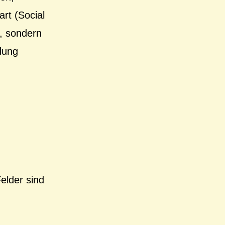
rt (Social
t, sondern
dung
Felder sind