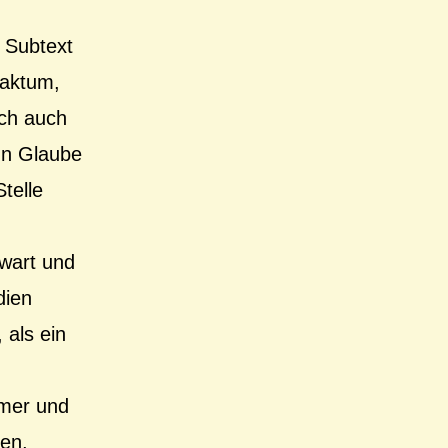
r Subtext
Faktum,
ich auch
nun Glaube
telle
nwart und
dien
 als ein
mmer und
en,