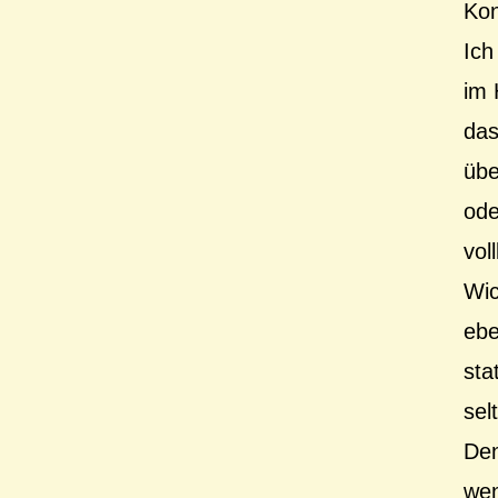
Kon
Ich
im 
das
übe
ode
vol
Wic
ebe
sta
sel
Den
wen