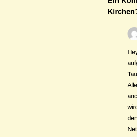
Ein Kom
Kirchen
Hey
auf
Tau
All
and
wir
den
Net