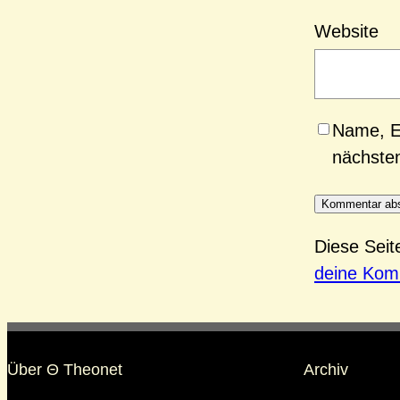
Website
Name, E
nächste
Diese Sei
deine Kom
Über Θ Theonet
Archiv