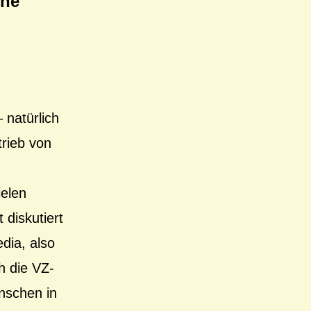
che
 natürlich
rieb von
ielen
 diskutiert
dia, also
h die VZ-
nschen in