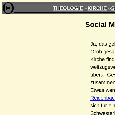
Zum
THEOLOGIE
KIRCHE
S
Inhalt
springen
Social M
Ja, das ge
Grob gesag
Kirche fin
weltzugewa
überall G
zusammen
Etwas weni
Reidenbac
sich für ei
Schwesterk