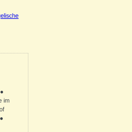
elische
 ●
e im
of
 ●