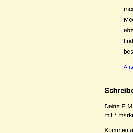
mei
Med
ebe
fin
bes
Ant
Schreib
Deine E-Mai
mit
*
marki
Komment