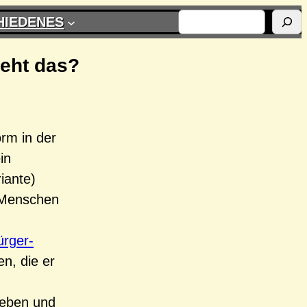
SUCHEN
HIEDENES
Geht das?
orm in der
in
iante)
 Menschen
rger-
n, die er
ieben und