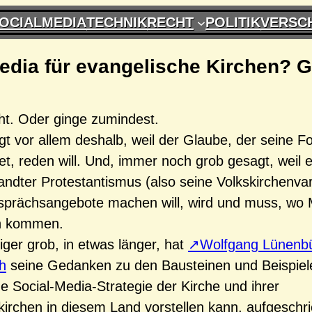
OCIALMEDIA
TECHNIK
RECHT
POLITIK
VERSC
edia für evangelische Kirchen? 
ht. Oder ginge zumindest.
t vor allem deshalb, weil der Glaube, der seine F
det, reden will. Und, immer noch grob gesagt, weil e
ndter Protestantismus (also seine Volkskirchenvar
esprächsangebote machen will, wird und muss, wo
 kommen.
ger grob, in etwas länger, hat
Wolfgang Lünenbü
h
seine Gedanken zu den Bausteinen und Beispiele
ne Social-Media-Strategie der Kirche und ihrer
irchen in diesem Land vorstellen kann, aufgeschr