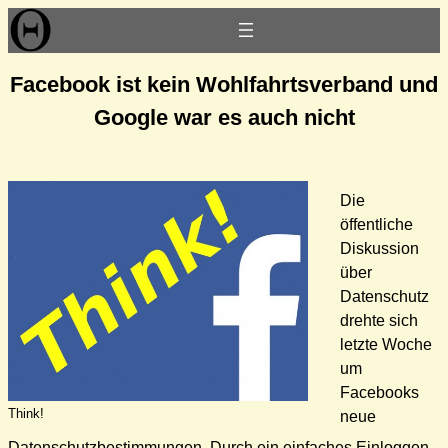
Zum
Inhalt
springen
Facebook ist kein Wohlfahrtsverband und
Google war es auch nicht
Die
öffentliche
Diskussion
über
Datenschutz
drehte sich
letzte Woche
um
Facebooks
Think!
neue
Datenschutzbestimmungen. Durch ein einfaches Einloggen