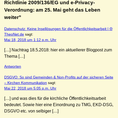
Richtlinie 2009/136/EG und e-Privacy-
Verordnung: am 25. Mai geht das Leben
weiter”
Datenschutz: Keine Insellösungen für die Öffentlichkeitsarbeit | Θ
TheoNet.de
sagt:
Mai 18, 2018 um 1:12 p.m. Uhr
[…] Nachtrag 18.5.2018: hier ein aktuellerer Blogpost zum
Thema […]
Antworten
DSGVO: So sind Gemeinden & Non-Profits auf der sicheren Seite
– Kirchen Kommunikation
sagt:
Mai 22, 2018 um 5:05 p.m. Uhr
[…] und was dies für die kirch­liche Öffent­lich­keits­ar­beit
bedeutet. Sowie hier eine Einord­nung zu TMG, EKD-DSG,
DSGVO etc. von selbiger […]