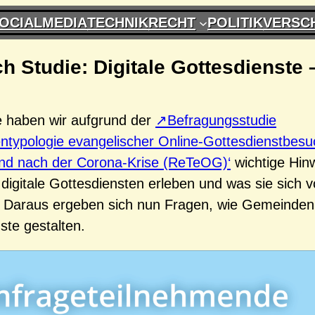
OCIALMEDIA
TECHNIK
RECHT
POLITIK
VERSC
h Studie: Digitale Gottesdienste 
le haben wir aufgrund der
Befragungsstudie
entypologie evangelischer Online-Gottesdienstbesu
nd nach der Corona-Krise (ReTeOG)‘
wichtige Hinw
igitale Gottesdiensten erleben und was sie sich v
 Daraus ergeben sich nun Fragen, wie Gemeinden
ste gestalten.