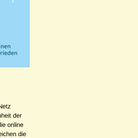
Netz
nheit der
e online
eichen die