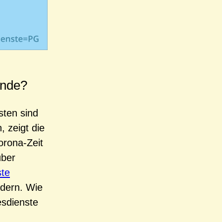
inde?
sten sind
, zeigt die
orona-Zeit
über
ste
rdern. Wie
esdienste