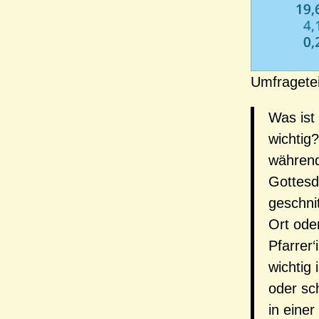
Umfragete
Was ist 
wichtig?
während
Gottesdi
geschni
Ort ode
Pfarrer
wichtig
oder sc
in eine