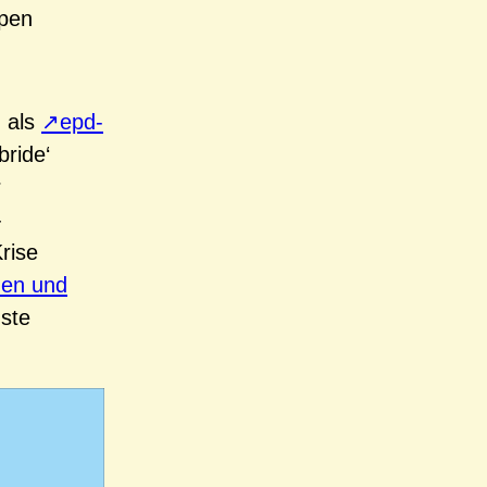
ppen
h als
epd-
ride‘
r
-
rise
nen und
ste