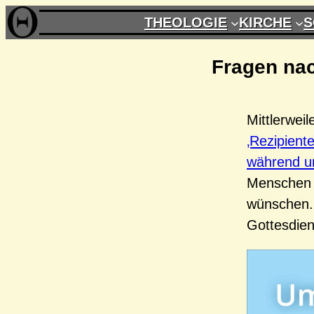
Zum
THEOLOGIE
KIRCHE
S
Inhalt
springen
Fragen nac
Mittlerwei
‚Rezipient
während u
Menschen d
wünschen.
Gottesdien