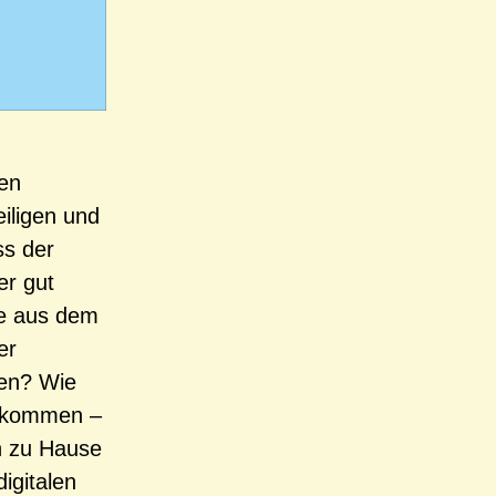
nen
eiligen und
s der
er gut
he aus dem
er
gen? Wie
he kommen –
n zu Hause
igitalen