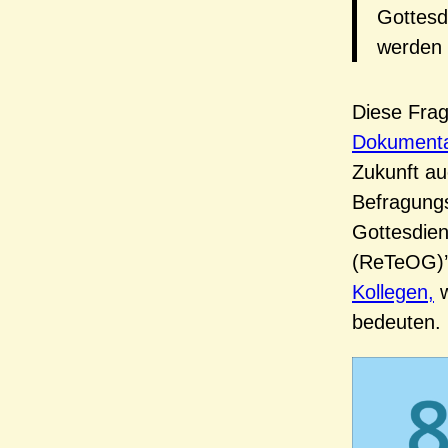
Gottesd
werden 
Diese Frag
Dokumenta
Zukunft au
Befragungs
Gottesdie
(ReTeOG)’“
Kollegen,
w
bedeuten.