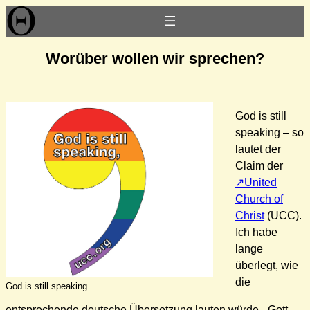
Zum
Inhalt
springen
Worüber wollen wir sprechen?
God is still
speaking – so
lautet der
Claim der
United
Church of
Christ
(UCC).
Ich habe
lange
überlegt, wie
die
God is still speaking
entsprechende deutsche Übersetzung lauten würde. „Gott