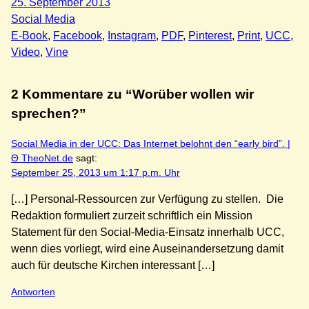
25. September 2013
Social Media
E-Book
, 
Facebook
, 
Instagram
, 
PDF
, 
Pinterest
, 
Print
, 
UCC
, 
Video
, 
Vine
2 Kommentare zu “Worüber wollen wir
sprechen?”
Social Media in der UCC: Das Internet belohnt den “early bird”. |
Θ TheoNet.de
sagt:
September 25, 2013 um 1:17 p.m. Uhr
[…] Personal-Ressourcen zur Verfügung zu stellen. Die
Redaktion formuliert zurzeit schriftlich ein Mission
Statement für den Social-Media-Einsatz innerhalb UCC,
wenn dies vorliegt, wird eine Auseinandersetzung damit
auch für deutsche Kirchen interessant […]
Antworten