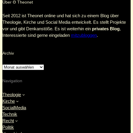
Über Θ Theonet
Seit 2012 ist Theonet online und hat sich zu einem Blog über
Theologie, Kirche und Social Media entwickelt. Es stellt Projekte
vor und gibt Denkanstöße. Es ist weiterhin ein
privates Blog
,
Interessierte sind gerne eingeladen
mitzubloggen
.
Archiv
Navigation
Theologie
Kirche
SocialMedia
Technik
Recht
Politik