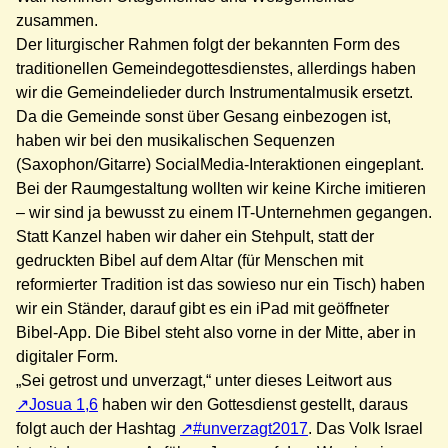
zusammen.
Der l
iturgischer Rahmen
folgt der bekannten Form des
traditionellen Gemeindegottesdienstes, allerdings
haben
wir die Gemeindelieder durch Instrumentalmusik ersetzt.
Da die Gemeinde sonst über Gesang einbezogen ist,
haben wir bei den
musikalischen Sequenzen
(Saxophon/Gitarre)
SocialMedia-Interaktionen eingeplant.
Bei der Raumgestaltung wollten wir keine Kirche imitieren
– wir sind ja bewusst zu einem IT-Unternehmen gegangen.
Statt Kanzel haben wir daher ein Stehpult, statt der
gedruckten Bibel auf dem Altar (für Menschen mit
reformierter Tradition ist das sowieso nur ein Tisch) haben
wir ein Ständer, darauf gibt es ein iPad mit geöffneter
Bibel-App. D
ie Bibel steht also vorne in der Mitte, aber in
digitaler Form.
„Sei getrost und unverzagt,“ unter dieses Leitwort aus
Josua 1,6
haben wir den Gottesdienst gestellt, daraus
folgt auch der Hashtag
#unverzagt2017
. Das Volk Israel