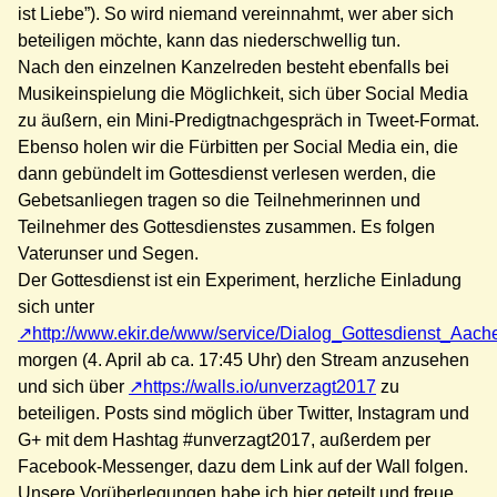
ist Liebe”
). So wird niemand vereinnahmt, wer aber sich
beteiligen möchte, kann das niederschwellig tun.
Nach den einzelnen Kanzelreden besteht ebenfalls bei
Musikeinspielung die Möglichkeit, sich über Social Media
zu äußern, ein Mini-Predigtnachgespräch in Tweet-Format.
Ebenso holen wir die Fürbitten per Social Media ein, die
dann gebündelt im Gottesdienst verlesen werden, die
Gebetsanliegen tragen so die Teilnehmerinnen und
Teilnehmer des Gottesdienstes zusammen. Es folgen
Vaterunser und Segen.
Der Gottesdienst ist ein Experiment, herzliche Einladung
sich unter
http://www.ekir.de/www/service/Dialog_Gottesdienst_Aac
morgen (4. April ab ca. 17:45 Uhr) den Stream anzusehen
und sich über
https://walls.io/unverzagt2017
zu
beteiligen. Posts sind möglich über Twitter, Instagram und
G+ mit dem Hashtag #unverzagt2017, außerdem per
Facebook-Messenger, dazu dem Link auf der Wall folgen.
Unsere Vorüberlegungen habe ich hier geteilt und freue