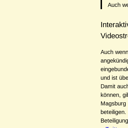
Auch we
Interakt
Videost
Auch wenn 
angekündig
eingebunde
und ist üb
Damit auc
können, gi
Magsburg K
beteiligen.
Beteiligun