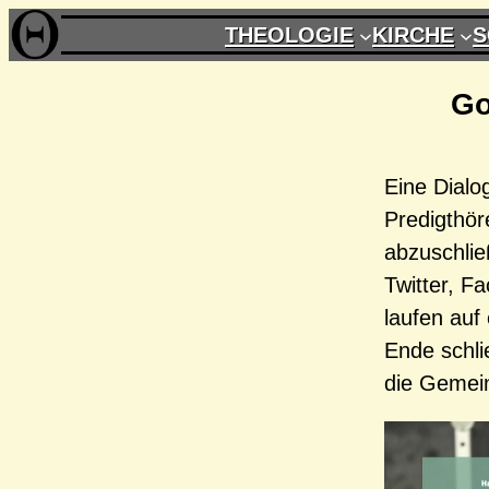
Zum
THEOLOGIE
KIRCHE
S
Inhalt
springen
Go
Eine Dialo
Predigthör
abzuschlie
Twitter, F
laufen auf
Ende schli
die Gemein