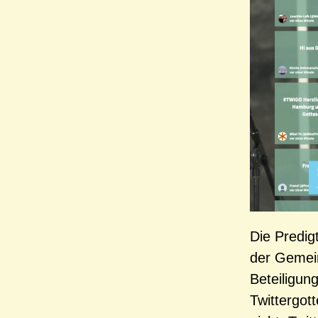
Die Predig
der Gemein
Beteiligung
Twittergot