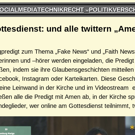
OCIALMEDIA
TECHNIK
RECHT
POLITIK
VERSC
ttesdienst: und alle twittern „Am
gpredigt zum Thema „Fake News“ und „Faith News“
erinnen und –hörer werden eingeladen, die Predigt
ßen, indem sie ihre Glaubensgeschichten mitteilen
acebook, Instagram oder Karteikarten. Diese Gesch
 eine Leinwand in der Kirche und im Videostream 
eßen alle die Predigt mit Amen ab, in der Kirche s
deglieder, wer online am Gottesdienst teilnimmt, tw