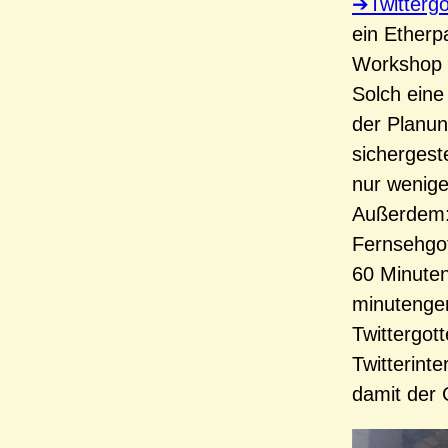
Twitterg
ein Etherp
Workshop 
Solch eine 
der Planun
sichergest
nur wenige
Außerdem: 
Fernsehgot
60 Minuten
minutengen
Twittergot
Twitterinte
damit der 