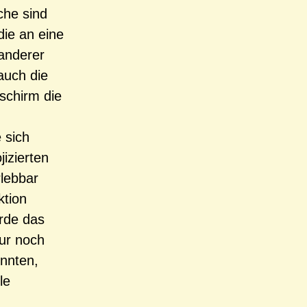
che sind
die an eine
 anderer
auch die
schirm die
 sich
jizierten
rlebbar
ktion
ürde das
ur noch
önnten,
le