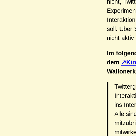
nicht, Twi
Experiment
Interaktio
soll. Über
nicht akti
Im folgen
dem
Ki
Wallonerk
Twitterg
Interakt
ins Int
Alle sin
mitzubr
mitwirke