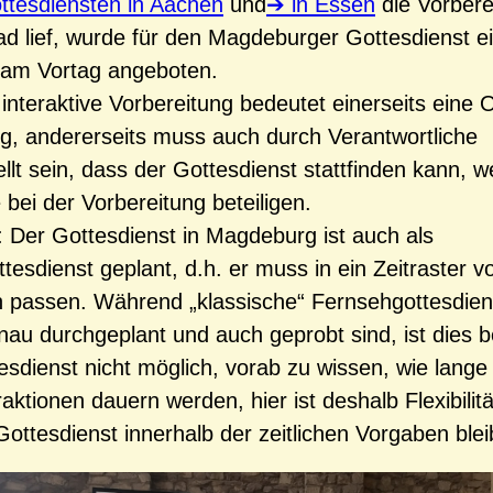
ottesdiensten in Aachen
und
in Essen
die Vorbere
ad lief, wurde für den Magdeburger Gottesdienst e
am Vortag angeboten.
interaktive Vorbereitung bedeutet einerseits eine O
g, andererseits muss auch durch Verantwortliche
ellt sein, dass der Gottesdienst stattfinden kann, w
 bei der Vorbereitung beteiligen.
Der Gottesdienst in Magdeburg ist auch als
tesdienst geplant, d.h. er muss in ein Zeitraster 
 passen. Während „klassische“ Fernsehgottesdien
au durchgeplant und auch geprobt sind, ist dies 
tesdienst nicht möglich, vorab zu wissen, wie lange
raktionen dauern werden, hier ist deshalb Flexibilitä
Gottesdienst innerhalb der zeitlichen Vorgaben blei