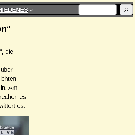
SUCHEN
HIEDENES
en“
, die
 über
ichten
ein. Am
prechen es
ittert es.