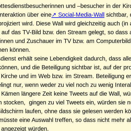
ottesdienstbesucherinnen und –besucher in der Kir
interaktion über eine
Social-Media-Wall
sichtbar, 
ojiziert wird. Diese Wall wird gleichzeitig auch (in
 auf das TV-Bild bzw. den Stream gelegt, so dass 
innen und Zuschauer im TV bzw. am Computerbild
hen können.
dienst erhält seine Lebendigkeit dadurch, dass alle
können, und die Beteiligung sichtbar ist, auf der pro
r Kirche und im Web bzw. im Stream. Beteiligung e
ingt nur, wenn weder zu viel noch zu wenig Intera
t. Kämen längere Zeit keine Tweets auf die Wall, w
stocken, gingen zu viel Tweets ein, würden sie n
ildschirm laufen, ohne dass sie gelesen werden k
üsste eine Auswahl treffen, so dass nicht mehr al
n angezeigt würden.