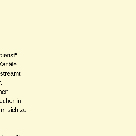
dienst“
-Kanäle
estreamt
.
hen
ucher in
um sich zu