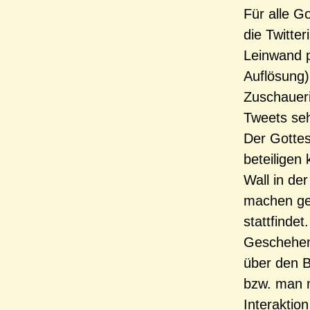
Für alle G
die Twitter
Leinwand pr
Auflösung)
Zuschauer
Tweets se
Der Gottes
beteiligen 
Wall in de
machen gel
stattfinde
Geschehen 
über den B
bzw. man m
Interaktio