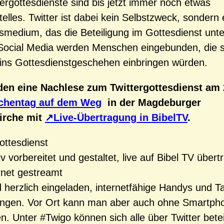
ttergottesdienste sind bis jetzt immer noch etwas
elles. Twitter ist dabei kein Selbstzweck, sondern 
nsmedium, das die Beteiligung im Gottesdienst unt
 Social Media werden Menschen eingebunden, die s
v ins Gottesdienstgeschehen einbringen würden.
den eine Nachlese zum Twittergottesdienst am 2
rchentag auf dem Weg
in der Magdeburger
irche mit
Live-Übertragung in BibelTV
.
ottesdienst
iv vorbereitet und gestaltet, live auf Bibel TV über
ernet gestreamt
d herzlich eingeladen, internetfähige Handys und T
ingen. Vor Ort kann man aber auch ohne Smartpho
n. Unter #Twigo können sich alle über Twitter betei