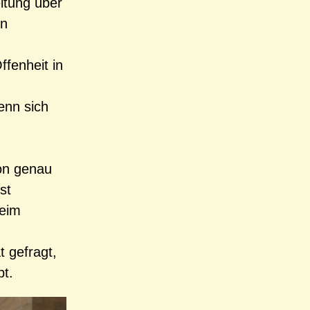
itung über
in
ffenheit in
enn sich
von genau
st
beim
t gefragt,
bt.