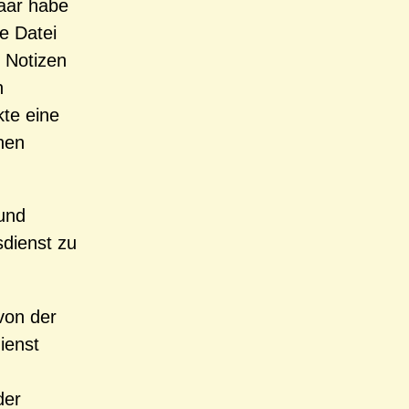
aar habe
ie Datei
e Notizen
n
kte eine
chen
und
sdienst zu
von der
ienst
der