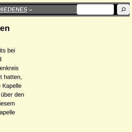
SUCHEN
HIEDENES
gen
ts bei
d
enkreis
t hatten,
 Kapelle
 über den
diesem
apelle