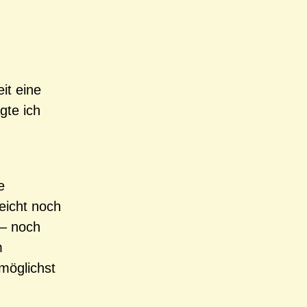
it eine
gte ich
e
leicht noch
 – noch
m
möglichst