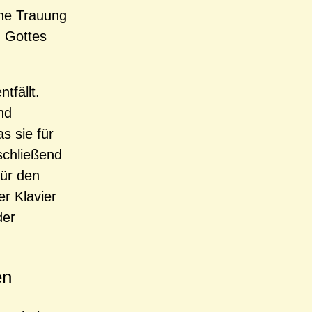
che Trauung
h Gottes
tfällt.
nd
s sie für
schließend
ür den
r Klavier
der
en