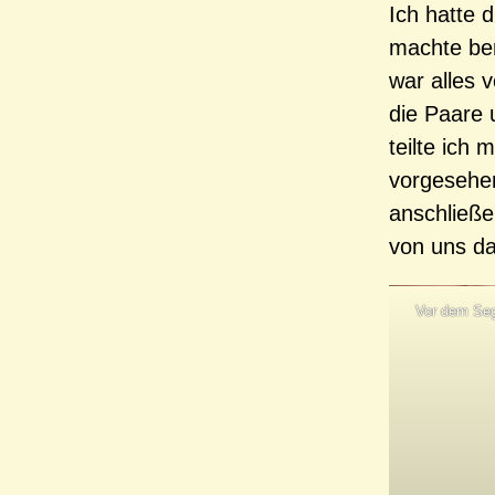
Ich hatte 
machte ber
war alles 
die Paare 
teilte ich 
vorgesehen
anschließe
von uns da
Vor dem Seg