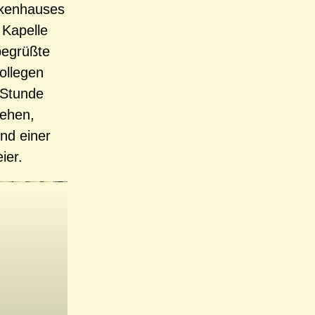
nkenhauses
 Kapelle
begrüßte
ollegen
e Stunde
sehen,
nd einer
ier.