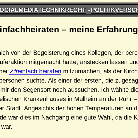
OCIALMEDIA
TECHNIK
RECHT
POLITIK
VERSC
infachheiraten – meine Erfahrun
ich von der Begeisterung eines Kollegen, der berei
äuferaktion mitgemacht hatte, anstecken lassen un
 bei
#einfach heiraten
mitzumachen, als der Kirch
personen suchte. Als einer der ersten, die zugesag
 mir den Segensort noch aussuchen. Ich wählte die
elischen Krankenhauses in Mülheim an der Ruhr –
r Stadt. Angesichts der hohen Temperaturen an 
 war dies im Nachgang eine gute Wahl, da die K
t war.