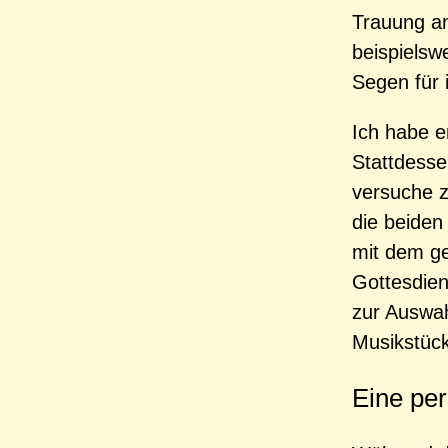
Trauung an
beispielsw
Segen für 
Ich habe er
Stattdesse
versuche z
die beiden
mit dem ge
Gottesdien
zur Auswahl
Musikstück
Eine pe