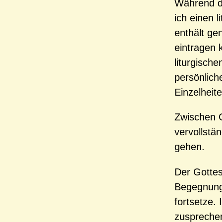
Während d
ich einen 
enthält ge
eintragen 
liturgisch
persönlich
Einzelheit
Zwischen 
vervollstän
gehen.
Der Gottes
Begegnung,
fortsetze.
zusprechen