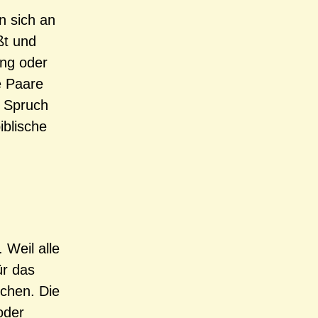
n sich an
ßt und
ung oder
e Paare
e Spruch
iblische
 Weil alle
ür das
chen. Die
oder