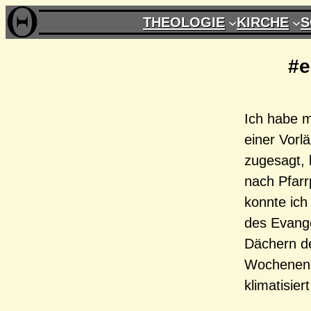
Zum
THEOLOGIE
KIRCHE
S
Inhalt
springen
#e
Ich habe m
einer Vorl
zugesagt,
nach Pfarr
konnte ich
des Evang
Dächern de
Wochenende
klimatisier