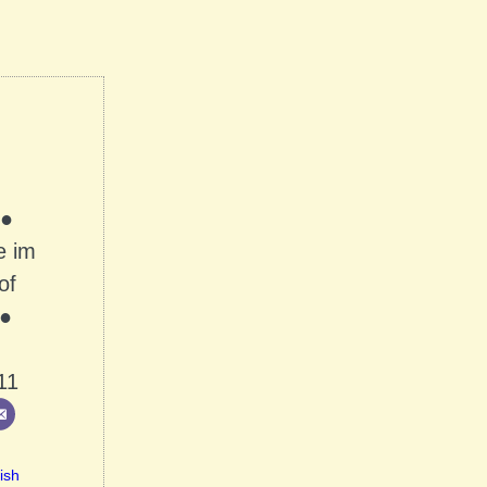
 ●
e im
of
 ●
11
ish