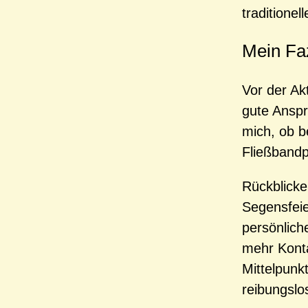
traditione
Mein Faz
Vor der Akt
gute Anspr
mich, ob b
Fließbandp
Rückblicke
Segensfeie
persönlich
mehr Kont
Mittelpunk
reibungslo