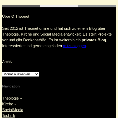
Über Θ Theonet
Seit 2012 ist Theonet online und hat sich zu einem Blog über
Theologie, Kirche und Social Media entwickelt. Es stellt Projekte
vor und gibt Denkanstöße. Es ist weiterhin ein
privates Blog
,
Interessierte sind gerne eingeladen
mitzubloggen
.
Archiv
Navigation
Theologie
Kirche
SocialMedia
Technik