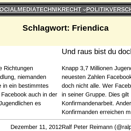
OCIALMEDIA
TECHNIK
RECHT
POLITIK
VERSC
Schlagwort:
Friendica
Und raus bist du doc
le Richtungen
Knapp 3,7 Millionen Jugen
andlung, niemanden
neuesten Zahlen Facebookn
e in ein bestimmtes
doch nicht alle. Wer Faceb
 Facebook auch in der
in seiner Gruppe. Dies gilt
 Jugendlichen es
Konfirmandenarbeit. Ander
Konfirmanden erreichen 
Dezember 11, 2012
Ralf Peter Reimann (@ral