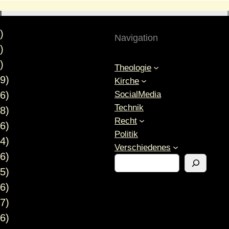
)
Navigation
)
)
Theologie
9)
Kirche
SocialMedia
6)
Technik
8)
Recht
6)
Politik
4)
Verschiedenes
6)
S
5)
u
c
6)
h
7)
e
6)
n