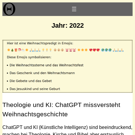
Zum
Inhalt
springen
Jahr:
2022
Theologie und KI: ChatGPT missversteht
Weihnachtsgeschichte
ChatGPT und KI (Künstliche Intelligenz) sind beeindruckend,
machen bei Theologie, Kirche und Bibel aber erstaunlich