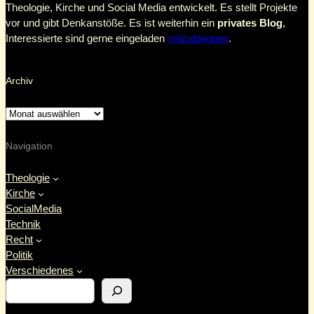
Theologie, Kirche und Social Media entwickelt. Es stellt Projekte
vor und gibt Denkanstöße. Es ist weiterhin ein
privates Blog
,
Interessierte sind gerne eingeladen
mitzubloggen
.
Archiv
Navigation
Theologie
Kirche
SocialMedia
Technik
Recht
Politik
Verschiedenes
S
u