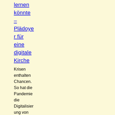
lernen
könnte
–
Plädoye
r für
eine
digitale
Kirche
Krisen
enthalten
Chancen.
So hat die
Pandemie
die
Digitalisier
ung von