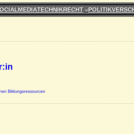
OCIALMEDIA
TECHNIK
RECHT
POLITIK
VERSC
:in
fenen Bildungsressourcen