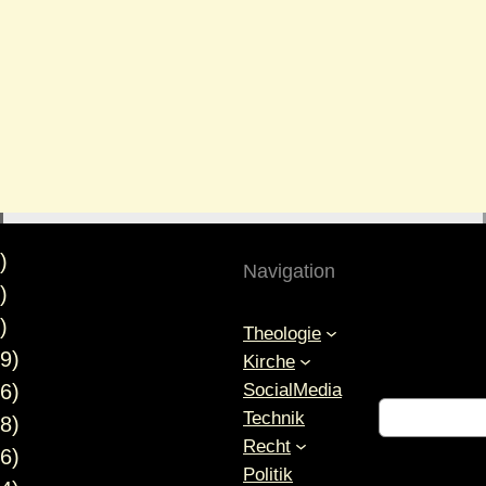
)
Navigation
)
)
Theologie
9)
Kirche
SocialMedia
6)
S
Technik
8)
u
Recht
6)
c
Politik