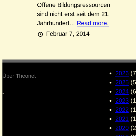
Offene Bildungsressourcen
sind nicht erst seit dem 21.
Jahrhundert...
Read more.
Februar 7, 2014
2026
(7
Über Theonet
2025
(5
2024
(6
-
2023
(1
2022
(1
2021
(1
2020
(2