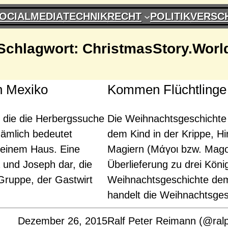
OCIALMEDIA
TECHNIK
RECHT
POLITIK
VERSC
Schlagwort:
ChristmasStory.Worl
n Mexiko
Kommen Flüchtlinge 
, die die Herbergssuche
Die Weihnachtsgeschichte 
ämlich bedeutet
dem Kind in der Krippe, H
 einem Haus. Eine
Magiern (Μάγοι bzw. Magoi
a und Joseph dar, die
Überlieferung zu drei Köni
Gruppe, der Gastwirt
Weihnachtsgeschichte dem
handelt die Weihnachtsges
Dezember 26, 2015
Ralf Peter Reimann (@ral