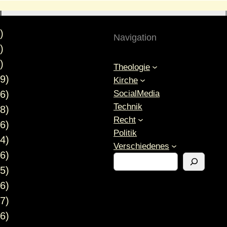
)
Navigation
)
)
Theologie
9)
Kirche
SocialMedia
6)
Technik
8)
Recht
6)
Politik
4)
Verschiedenes
6)
S
5)
u
c
6)
h
7)
e
6)
n