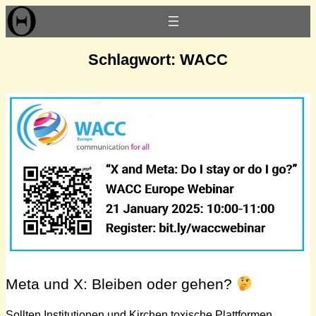
Zum
Inhalt
springen
Schlagwort:
WACC
Meta und X: Bleiben oder gehen?
Sollten Institutionen und Kirchen toxische Plattformen