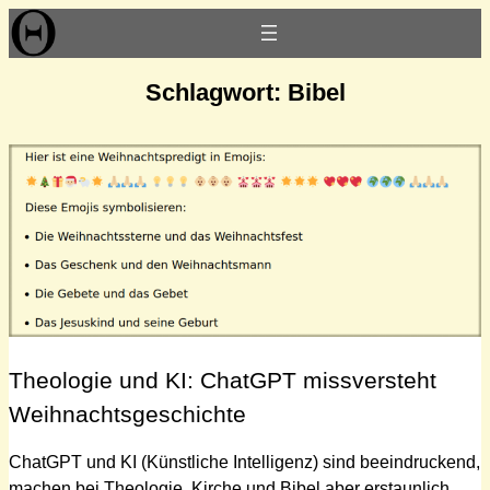
Zum
Inhalt
springen
Schlagwort:
Bibel
Theologie und KI: ChatGPT missversteht
Weihnachtsgeschichte
ChatGPT und KI (Künstliche Intelligenz) sind beeindruckend,
machen bei Theologie, Kirche und Bibel aber erstaunlich