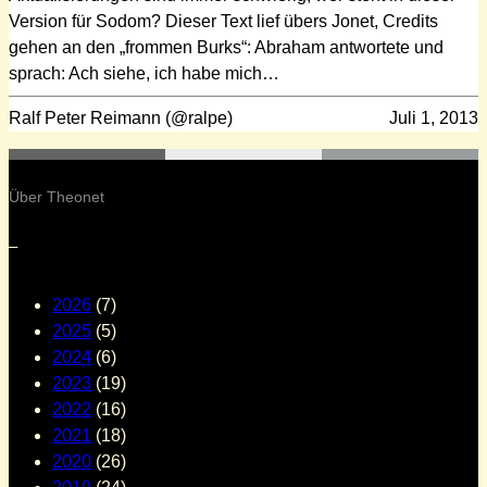
Version für Sodom? Dieser Text lief übers Jonet, Credits
gehen an den „frommen Burks“: Abraham antwortete und
sprach: Ach siehe, ich habe mich…
Ralf Peter Reimann (@ralpe)
Juli 1, 2013
Über Theonet
–
2026
(7)
2025
(5)
2024
(6)
2023
(19)
2022
(16)
2021
(18)
2020
(26)