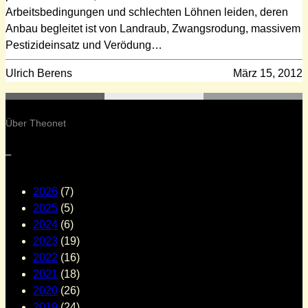
Arbeitsbedingungen und schlechten Löhnen leiden, deren
Anbau begleitet ist von Landraub, Zwangsrodung, massivem
Pestizideinsatz und Verödung…
Ulrich Berens
März 15, 2012
Über Theonet
–
2026
(7)
2025
(5)
2024
(6)
2023
(19)
2022
(16)
2021
(18)
2020
(26)
2019
(24)