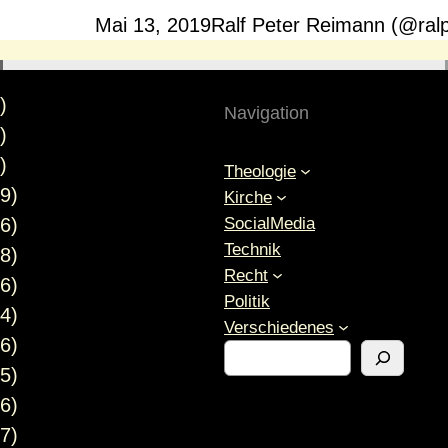
Mai 13, 2019
Ralf Peter Reimann (@ral
)
Navigation
)
)
Theologie
9)
Kirche
SocialMedia
6)
Technik
8)
Recht
6)
Politik
4)
Verschiedenes
6)
S
5)
u
c
6)
h
7)