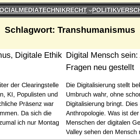
OCIALMEDIA
TECHNIK
RECHT
POLITIK
VERSC
Schlagwort:
Transhumanismus
us, Digitale Ethik
Digital Mensch sein:
Fragen neu gestellt
ter der Clearingstelle
Die Digitalisierung stellt
, KI, Populisten und
Umbruch wahr, ohne schon
rchliche Präsenz war
Digitalisierung bringt. Dies
sammen. Da sich die
Anthropologie. Was ist d
g, zumal ich nur Montag
Menschen der digitalen Ge
Valley sehen den Mensch 