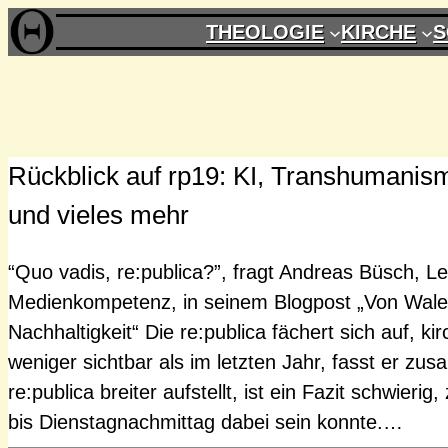
Zum
THEOLOGIE
KIRCHE
S
Inhalt
springen
Rückblick auf rp19: KI, Transhumanism
und vieles mehr
“Quo vadis, re:publica?”, fragt Andreas Büsch, Lei
Medienkompetenz, in seinem Blogpost „Von Walen
Nachhaltigkeit“ Die re:publica fächert sich auf, ki
weniger sichtbar als im letzten Jahr, fasst er zu
re:publica breiter aufstellt, ist ein Fazit schwieri
bis Dienstagnachmittag dabei sein konnte.…