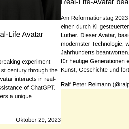
Real-Life-Avatar bea
Am Reformationstag 2023 p
einen durch KI gesteuerten
l-Life Avatar
Luther. Dieser Avatar, ba
modernster Technologie, w
Jahrhunderts beantworten.
für heutige Generationen 
breaking experiment
Kunst, Geschichte und fort
1st century through the
atar interacts in real-
Ralf Peter Reimann (@ral
ssistance of ChatGPT.
fers a unique
Oktober 29, 2023