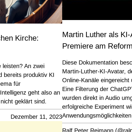
Martin Luther als KI
chen Kirche:
Premiere am Reform
Diese Dokumentation besc
e leisten? An zwei
Martin-Luther-KI-Avatar, 
d bereits produktiv KI
Online-Kanäle eingereicht
hema für
Eine Filterung der ChatGP
Intelligenz geht also an
wurden direkt in Audio um
icht geklärt sind.
erfolgreiche Experiment wir
Anwendungsmöglichkeiten
Dezember 11, 2023
Ralf Peter Reimann (@ral