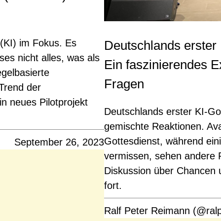
(KI) im Fokus. Es
Deutschlands erster 
es nicht alles, was als
Ein faszinierendes 
regelbasierte
Fragen
 Trend der
in neues Pilotprojekt
Deutschlands erster KI-Go
gemischte Reaktionen. Ava
Gottesdienst, während ein
September 26, 2023
vermissen, sehen andere P
Diskussion über Chancen u
fort.
Ralf Peter Reimann (@ral