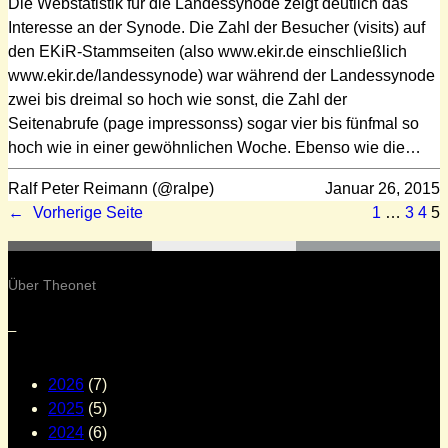
Die Webstatistik für die Landessynode zeigt deutlich das
Interesse an der Synode. Die Zahl der Besucher (visits) auf
den EKiR-Stammseiten (also www.ekir.de einschließlich
www.ekir.de/landessynode) war während der Landessynode
zwei bis dreimal so hoch wie sonst, die Zahl der
Seitenabrufe (page impressonss) sogar vier bis fünfmal so
hoch wie in einer gewöhnlichen Woche. Ebenso wie die…
Ralf Peter Reimann (@ralpe)
Januar 26, 2015
←
Vorherige Seite
1
…
3
4
5
Über Theonet
–
2026
(7)
2025
(5)
2024
(6)