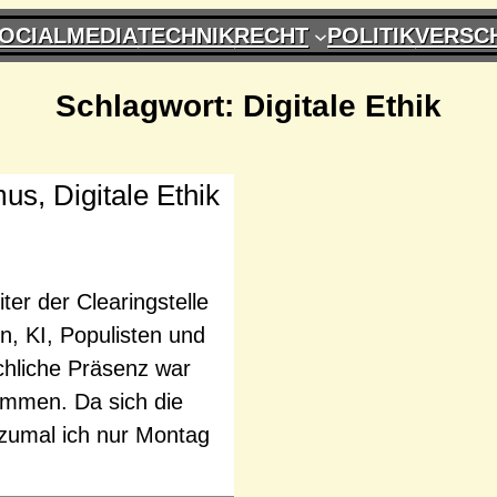
OCIALMEDIA
TECHNIK
RECHT
POLITIK
VERSC
Schlagwort:
Digitale Ethik
us, Digitale Ethik
ter der Clearingstelle
, KI, Populisten und
rchliche Präsenz war
sammen. Da sich die
g, zumal ich nur Montag