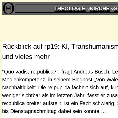
Zum
THEOLOGIE
KIRCHE
S
Inhalt
springen
Rückblick auf rp19: KI, Transhumanism
und vieles mehr
“Quo vadis, re:publica?”, fragt Andreas Büsch, Lei
Medienkompetenz, in seinem Blogpost „Von Walen
Nachhaltigkeit“ Die re:publica fächert sich auf, ki
weniger sichtbar als im letzten Jahr, fasst er zu
re:publica breiter aufstellt, ist ein Fazit schwieri
bis Dienstagnachmittag dabei sein konnte.…